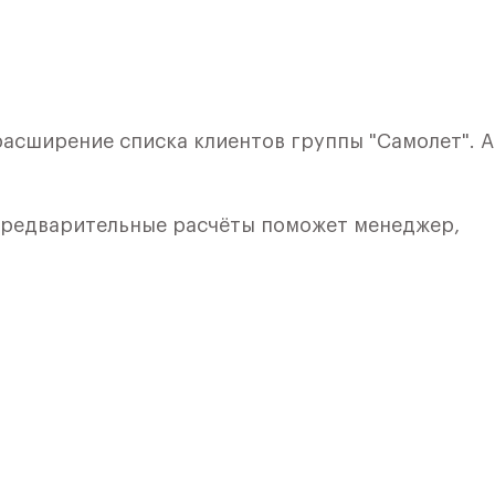
 расширение списка клиентов группы "Самолет". 
 предварительные расчёты поможет менеджер,
лкой. Квартира расположена на 1 этаже 8 этажно
я 4) в ЖК «Рублевский Квартал» от группы «Само
лки и кухни.
ичный проект от группы Самолет рядом с Дубко