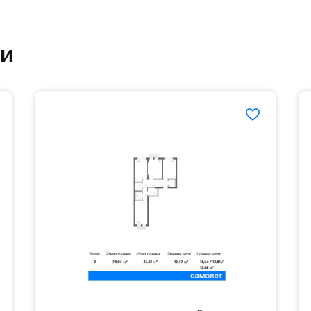
ртзале. Для комфортной жизни есть вся необходи
ки
етский сад и школу. Также для наиболее одарён
частной гимназии «Жуковка».
еленённые парковки.
езд осуществляется по пропускам.#yan19-2r1509