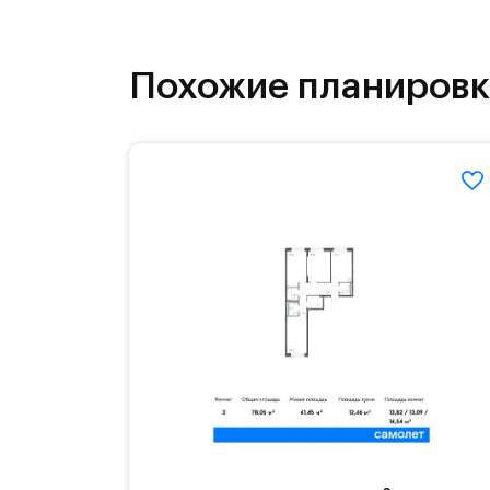
как на свежем воздухе, так и в спо
инфраструктура.
Похожие планиров
На территории квартала возведут д
детей есть возможность посещения 
Для автомобилистов — закрытые оз
Территория квартала приватная, въ