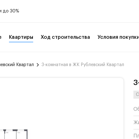
и до 30%
е
Квартиры
Ход строительства
Условия покупк
левский Квартал
3-комнатная в ЖК Рублевский Квартал
3
С
О
Ж
П