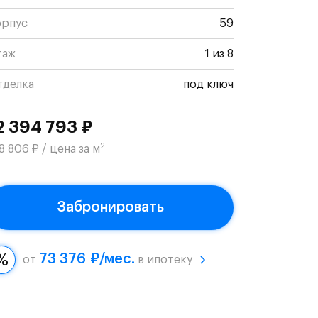
орпус
59
таж
1 из 8
тделка
под ключ
2 394 793 ₽
2
8 806 ₽ / цена за м
Забронировать
73 376 ₽/мес.
от
в ипотеку