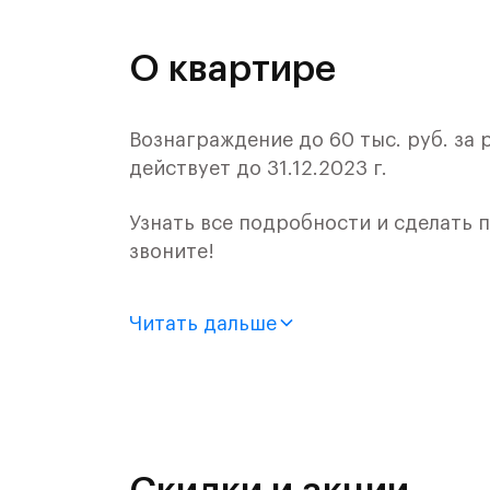
О квартире
Вознаграждение до 60 тыс. руб. за
действует до 31.12.2023 г.
Узнать все подробности и сделать
звоните!
Продается 3-комн. квартира с отде
Читать дальше
монолитного дома (Корпус 59, Секци
Цена указана с учетом готовой отде
«Рублевский квартал» — это эколог
и Подушкинским лесами.