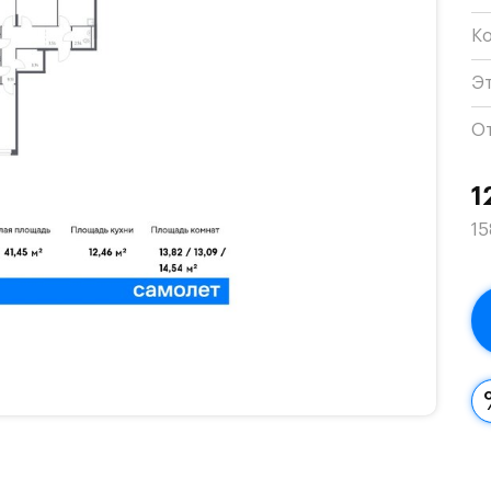
К
Э
О
1
15