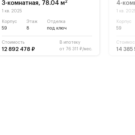
2
3-комнатная, 78.04 м
4-комн
1 кв. 2025
1 кв. 202
Корпус
Этаж
Отделка
Корпус
59
8
под ключ
59
Стоимость
В ипотеку
Стоимос
12 892 478 ₽
14 385
от 76 311 ₽/мес.