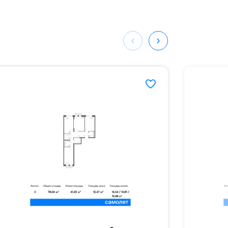
мая
ных
281#