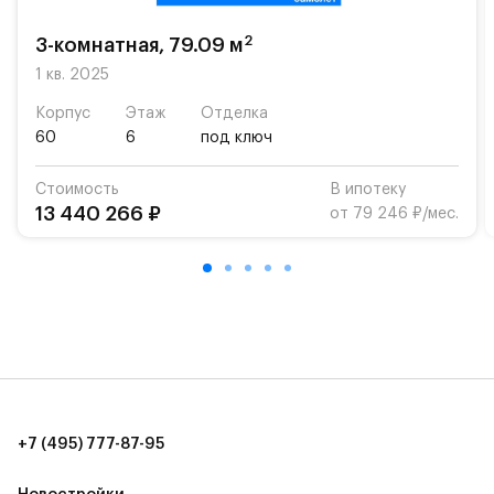
возможность посещения частной гимназии
«Жуковка».
2
3-комнатная, 79.09 м
Для автомобилистов — закрытые озеленённые
1 кв. 2025
парковки.
Корпус
Этаж
Отделка
60
6
под ключ
Территория квартала приватная, въезд
осуществляется по пропускам.#yan19-2r1509132#
Стоимость
В ипотеку
13 440 266 ₽
от 79 246 ₽/мес.
+7 (495) 777-87-95