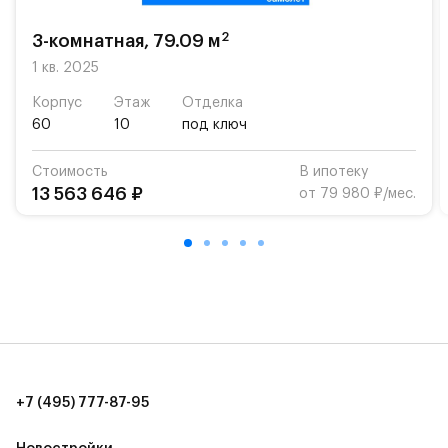
возможность посещения частной гимназии
«Жуковка».
2
3-комнатная, 79.09 м
Для автомобилистов — закрытые озеленённые
1 кв. 2025
парковки.
Корпус
Этаж
Отделка
60
10
под ключ
Территория квартала приватная, въезд
осуществляется по пропускам.#yan19-2r1489579#
Стоимость
В ипотеку
13 563 646 ₽
от 79 980 ₽/мес.
+7 (495) 777-87-95