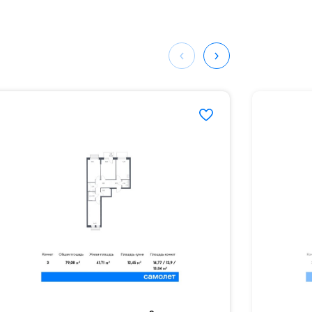
ных
119#