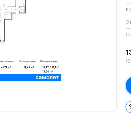
К
Э
О
1
16