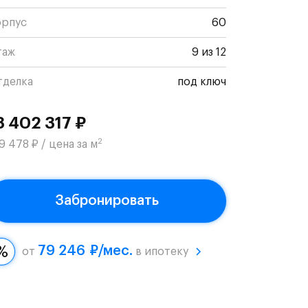
орпус
60
таж
9 из 12
тделка
под ключ
3 402 317 ₽
2
9 478 ₽ / цена за м
Забронировать
79 246 ₽/мес.
от
в ипотеку