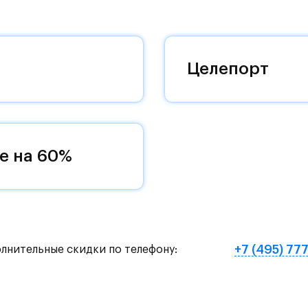
 комплексам, престижный статус западного
 добраться до столицы.
оквартиры с чистовой отделкой, закрытый двор 
Целепорт
ему «своей» территорией, куда хочется
и на Красногорское и Рублево-Успенское шоссе.
земное метро МЦД «Одинцово».
е на 60%
нут на «Северный обход Одинцово».
х и велосипедных прогулок, а в зимнее время го
е Подушкинского лесопарка расположены кафе и м
+7 (495) 77
олнительные скидки по телефону:
овый образ жизни и регулярно заниматься спорт
ртзале. Для комфортной жизни есть вся необходи