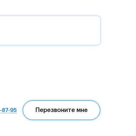
без
да —
еста
Перезвоните мне
7-87-95
ом,
мая