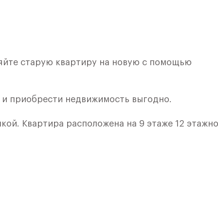
няйте старую квартиру на новую с помощью
и и приобрести недвижимость выгодно.
лкой. Квартира расположена на 9 этаже 12 этажн
я 6) в ЖК «Рублевский Квартал» от группы «Само
лки и кухни.
ичный проект от группы Самолет рядом с Дубко