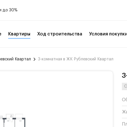
и до 30%
е
Квартиры
Ход строительства
Условия покупк
левский Квартал
3-комнатная в ЖК Рублевский Квартал
3
С
О
Ж
П