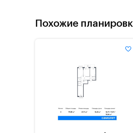
инфраструктура.
На территории квартала возведут д
Похожие планиров
детей есть возможность посещения 
Для автомобилистов — закрытые оз
Территория квартала приватная, въ