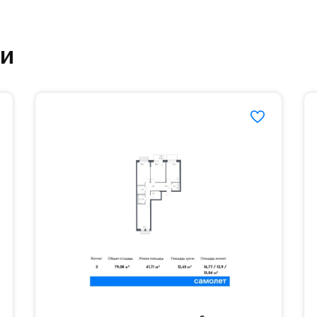
етский сад и школу. Также для наиболее одарён
ки
частной гимназии «Жуковка».
еленённые парковки.
езд осуществляется по пропускам.#yan19-2r1509