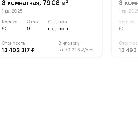
2
3-комнатная, 79.08 м
3-ком
1 кв. 2025
1 кв. 202
Корпус
Этаж
Отделка
Корпус
60
9
под ключ
60
Стоимость
В ипотеку
Стоимос
13 402 317 ₽
13 493
от 79 246 ₽/мес.