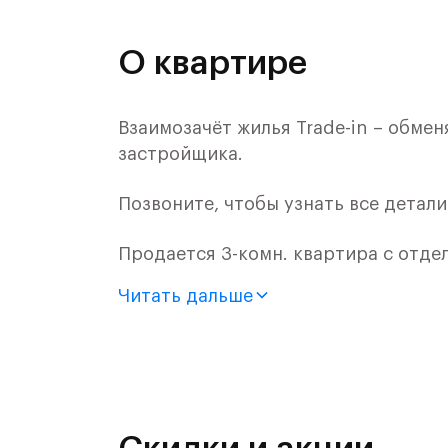
О квартире
Взаимозачёт жилья Trade-in – обме
застройщика.
Позвоните, чтобы узнать все детал
Продается 3-комн. квартира с отде
монолитного дома (Корпус 60, Секци
Читать дальше
Цена указана с учетом готовой отде
«Рублевский квартал» — это эколог
и Подушкинским лесами.