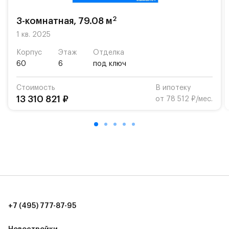
возможность посещения частной гимназии
«Жуковка».
2
3-комнатная, 79.08 м
Для автомобилистов — закрытые озеленённые
1 кв. 2025
парковки.
Корпус
Этаж
Отделка
60
6
под ключ
Территория квартала приватная, въезд
осуществляется по пропускам.#yan19-2r1509119#
Стоимость
В ипотеку
13 310 821 ₽
от 78 512 ₽/мес.
+7 (495) 777-87-95