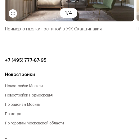
1
/
4
Пример отделки гостиной в ЖК Скандинавия
П
+7 (495) 777-87-95
Новостройки
Новостройки Москвы
Новостройки Подмосковья
По районам Москвы
По метро
По городам Московской области