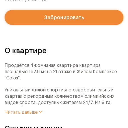
771 230 ₽ / цена за м
Забронировать
О квартире
Продаётся 4-комнаная квартира квартира
площадью 162.6 м² на 21 этаже в Жилом Комплексе
"Союз".
Уникальный жилой спортивно-оздоровительный
квартал с рекордным количеством олимпийских
видов спорта, доступных жителям 24/7. Из 9 га
застройки 7га отданы под спортивную
Читать дальше
инфраструктуру. В открытом доступе у жителей
спортивно-оздоровительного кластера юности и
здоровья: