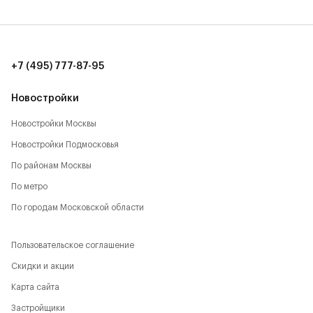
Рядом с Комплексом располагается большое
количество локаций, способствующих активному
времяпрепровождению:
+7 (495) 777-87-95
- Парк Будущего,
Новостройки
- Леоновская роща,
Новостройки Москвы
- Национальный парк,
Новостройки Подмосковья
- Лосиный остров,
По районам Москвы
По метро
- Парк Сокольники,
По городам Московской области
- Главный Ботанический сад,
Пользовательское соглашение
- РАН,
Скидки и акции
- ВДНХ,
Карта сайта
- Парк Останкино,
Застройщики