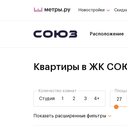
Новостройки
Скидк
Расположение
Квартиры в ЖК СО
Количество комнат
Площа
Студия
1
2
3
4+
не важно
не важно
Показать расширенные фильтры