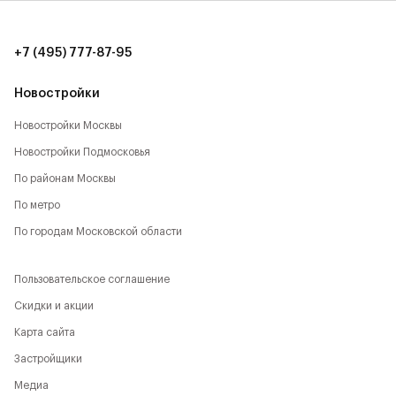
времяпрепровождению:
- Парк Будущего,
+7 (495) 777-87-95
- Леоновская роща,
Новостройки
- Национальный парк,
Новостройки Москвы
Новостройки Подмосковья
- Лосиный остров,
По районам Москвы
- Парк Сокольники,
По метро
- Главный Ботанический сад,
По городам Московской области
- РАН,
Пользовательское соглашение
- ВДНХ,
Скидки и акции
Карта сайта
- Парк Останкино,
Застройщики
- Парк Свиблово,
Медиа