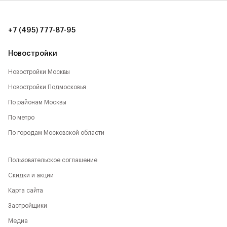
времяпрепровождению:
- Парк Будущего,
+7 (495) 777-87-95
- Леоновская роща,
Новостройки
- Национальный парк,
Новостройки Москвы
Новостройки Подмосковья
- Лосиный остров,
По районам Москвы
- Парк Сокольники,
По метро
- Главный Ботанический сад,
По городам Московской области
- РАН,
Пользовательское соглашение
- ВДНХ,
Скидки и акции
Карта сайта
- Парк Останкино,
Застройщики
- Парк Свиблово,
Медиа