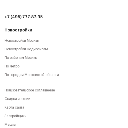
времяпрепровождению:
- Парк Будущего,
+7 (495) 777-87-95
- Леоновская роща,
Новостройки
- Национальный парк,
Новостройки Москвы
Новостройки Подмосковья
- Лосиный остров,
По районам Москвы
- Парк Сокольники,
По метро
- Главный Ботанический сад,
По городам Московской области
- РАН,
Пользовательское соглашение
- ВДНХ,
Скидки и акции
Карта сайта
- Парк Останкино,
Застройщики
- Парк Свиблово,
Медиа