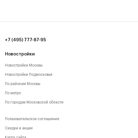
возрастов.
Рядом с Комплексом располагается большое
количество локаций, способствующих активному
времяпрепровождению:
+7 (495) 777-87-95
- Парк Будущего,
Новостройки
- Леоновская роща,
Новостройки Москвы
- Национальный парк,
Новостройки Подмосковья
- Лосиный остров,
По районам Москвы
По метро
- Парк Сокольники,
По городам Московской области
- Главный Ботанический сад,
Пользовательское соглашение
- РАН,
Скидки и акции
- ВДНХ,
Карта сайта