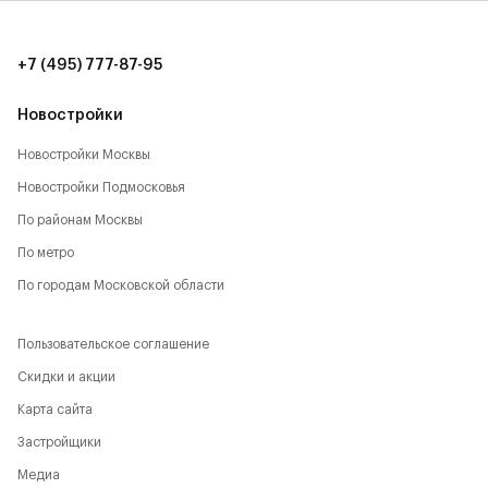
количество локаций, способствующих активному
времяпрепровождению:
+7 (495) 777-87-95
- Парк Будущего,
Новостройки
- Леоновская роща,
Новостройки Москвы
- Национальный парк,
Новостройки Подмосковья
- Лосиный остров,
По районам Москвы
По метро
- Парк Сокольники,
По городам Московской области
- Главный Ботанический сад,
Пользовательское соглашение
- РАН,
Скидки и акции
- ВДНХ,
Карта сайта
- Парк Останкино,
Застройщики
Медиа