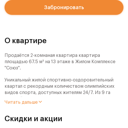
Забронировать
О квартире
Продаётся 2-комнаная квартира квартира
площадью 67.5 м² на 13 этаже в Жилом Комплексе
"Союз".
Уникальный жилой спортивно-оздоровительный
квартал с рекордным количеством олимпийских
видов спорта, доступных жителям 24/7. Из 9 га
застройки 7га отданы под спортивную
Читать дальше
инфраструктуру. В открытом доступе у жителей
спортивно-оздоровительного кластера юности и
Скидки и акции
здоровья: