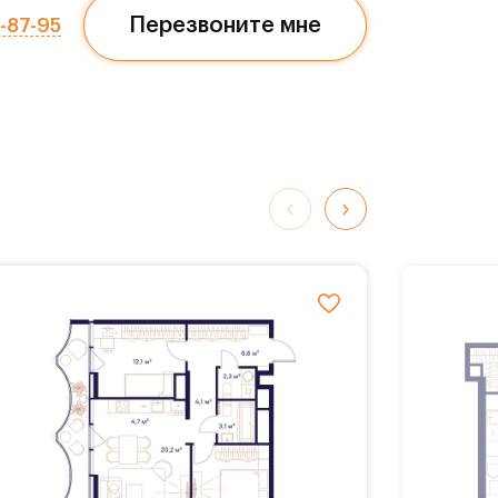
Перезвоните мне
7-87-95
обные
К
ворк-