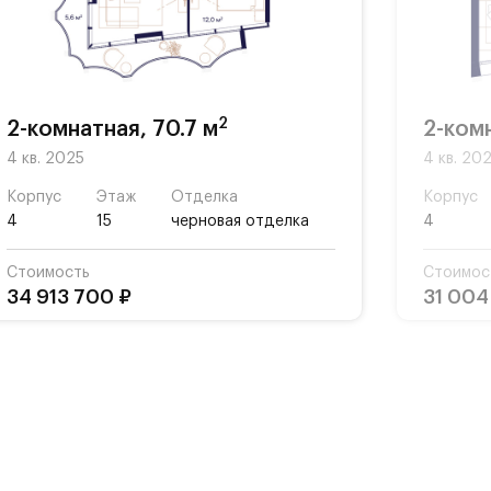
ной
ты,
2
2-комнатная, 70.7 м
2-ком
4 кв. 2025
4 кв. 20
Корпус
Этаж
Отделка
Корпус
4
15
черновая отделка
4
Стоимость
Стоимос
34 913 700 ₽
31 004