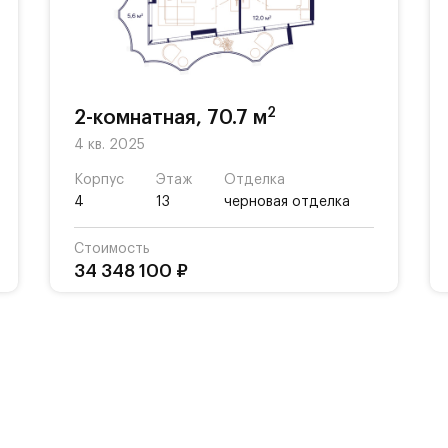
АБАДА» Сосо Павлиашвили с просторной прогулоч
 ароматных трав и открытой сценой.
 закрытый и безопасный двор, фонтан, арт-объек
ощадки для детей разных возрастов.
2
2-комнатная, 70.7 м
4 кв. 2025
 большое количество локаций, способствующих
Корпус
Этаж
Отделка
4
13
черновая отделка
Стоимость
34 348 100 ₽