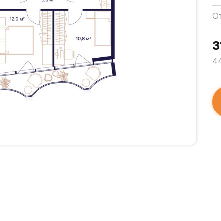
О
3
44