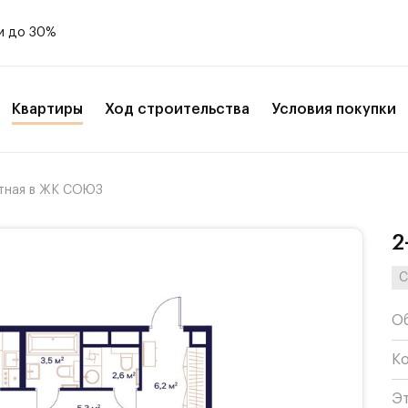
и до 30%
Квартиры
Ход строительства
Условия покупки
тная в ЖК СОЮЗ
2
С
О
К
Э