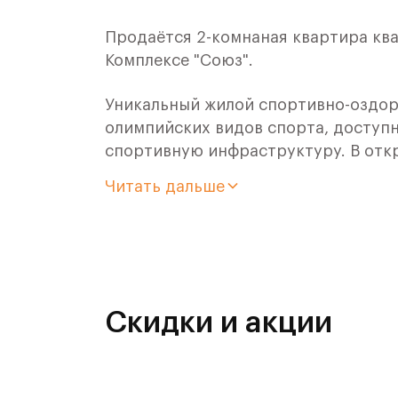
Продаётся 2-комнаная квартира ква
Комплексе "Союз".
Уникальный жилой спортивно-оздор
олимпийских видов спорта, доступн
спортивную инфраструктуру. В отк
оздоровительного кластера юности
Читать дальше
- Ледовая арена для хоккея и фигур
- Футбольные поля для тренировок,
- Спортивный зал для фехтования,
Скидки и акции
- Бассейн на 6 дорожек,
- Центр единоборств,