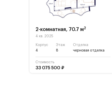
аута и йоги, а также ресторан «Ш
зоной с водными элементами, садом
В благоустройство квартала входит
световой дизайн, интерактивные пл
2
2-комнатная, 70.7 м
4 кв. 2025
Рядом с Комплексом располагается
активному времяпрепровождению:
Корпус
Этаж
Отделка
4
8
черновая отделка
- Парк Будущего,
Стоимость
33 075 500 ₽
- Леоновская роща,
- Национальный парк,
- Лосиный остров,
- Парк Сокольники,