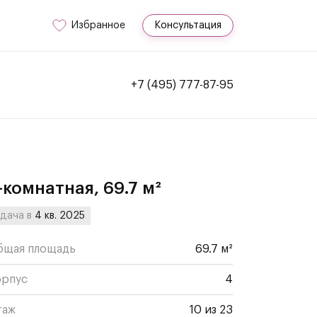
Избранное
Консультация
+7 (495) 777-87-95
-комнатная, 69.7 м²
дача в
4 кв. 2025
бщая площадь
69.7 м²
орпус
4
таж
10 из 23