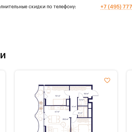
+7 (495) 77
олнительные скидки по телефону:
го тенниса,
рытых),
ки
ола.
ставляется 3 вида балконов, различные гардер
планировочные решения с мастер-спальнями,
ми, а также панорамное остекление.
обственной инфраструктурой. На территории Ж
основые, каштановые и дубовые аллеи, площадки 