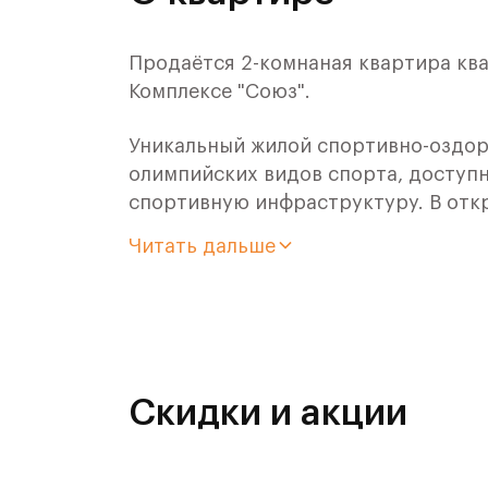
Продаётся 2-комнаная квартира ква
Комплексе "Союз".
Уникальный жилой спортивно-оздор
олимпийских видов спорта, доступн
спортивную инфраструктуру. В отк
оздоровительного кластера юности
Читать дальше
- Ледовая арена для хоккея и фигур
- Футбольные поля для тренировок,
- Спортивный зал для фехтования,
Скидки и акции
- Бассейн на 6 дорожек,