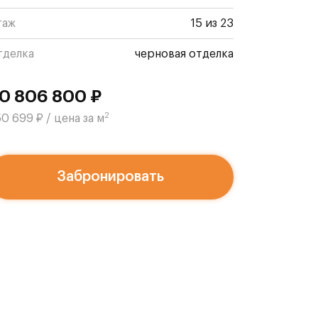
таж
15 из 23
тделка
черновая отделка
0 806 800 ₽
2
0 699 ₽ / цена за м
Забронировать