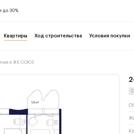
и до 30%
Квартиры
Ход строительства
Условия покупки
тная в ЖК СОЮЗ
2
С
О
Ж
К