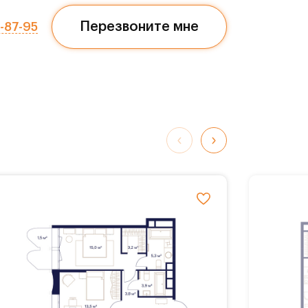
Перезвоните мне
7-87-95
обные
К
ворк-