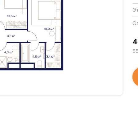
Э
О
4
55