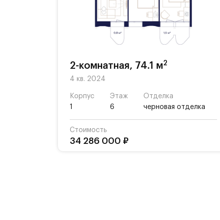
аута и йоги, а также ресторан «Ш
зоной с водными элементами, садом
В благоустройство квартала входит
световой дизайн, интерактивные пл
2
2-комнатная, 74.1 м
4 кв. 2024
Рядом с Комплексом располагается
активному времяпрепровождению:
Корпус
Этаж
Отделка
1
6
черновая отделка
- Парк Будущего,
Стоимость
34 286 000 ₽
- Леоновская роща,
- Национальный парк,
- Лосиный остров,