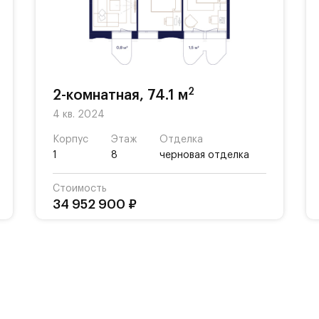
АБАДА» Сосо Павлиашвили с просторной прогулоч
 ароматных трав и открытой сценой.
 закрытый и безопасный двор, фонтан, арт-объек
ощадки для детей разных возрастов.
2
2-комнатная, 74.1 м
4 кв. 2024
 большое количество локаций, способствующих
Корпус
Этаж
Отделка
1
8
черновая отделка
Стоимость
34 952 900 ₽