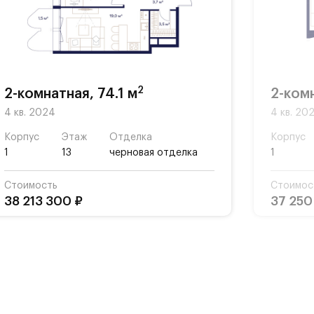
ной
ты,
2
2-комнатная, 74.1 м
2-комн
4 кв. 2024
4 кв. 20
Корпус
Этаж
Отделка
Корпус
1
13
черновая отделка
1
Стоимость
Стоимос
38 213 300 ₽
37 250