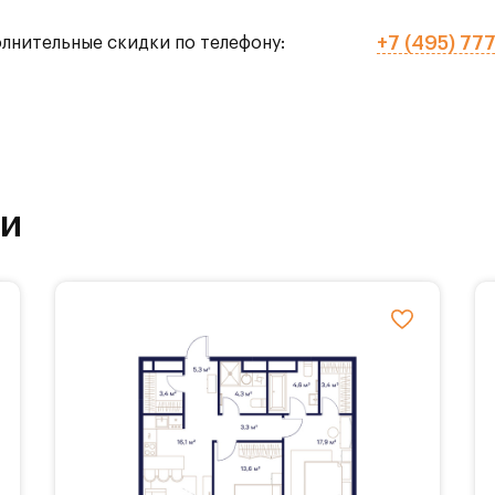
+7 (495) 77
олнительные скидки по телефону:
го тенниса,
рытых),
ки
ола.
ставляется 3 вида балконов, различные гардер
планировочные решения с мастер-спальнями,
ми, а также панорамное остекление.
обственной инфраструктурой. На территории Ж
основые, каштановые и дубовые аллеи, площадки 