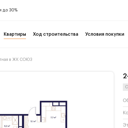
и до 30%
Квартиры
Ход строительства
Условия покупки
тная в ЖК СОЮЗ
2
С
О
К
Э