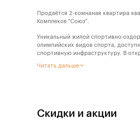
Продаётся 2-комнаная квартира ква
Комплексе "Союз".
Уникальный жилой спортивно-оздор
олимпийских видов спорта, доступн
спортивную инфраструктуру. В отк
оздоровительного кластера юности
Читать дальше
- Ледовая арена для хоккея и фигур
- Футбольные поля для тренировок,
- Спортивный зал для фехтования,
Скидки и акции
- Бассейн на 6 дорожек,
- Центр единоборств,