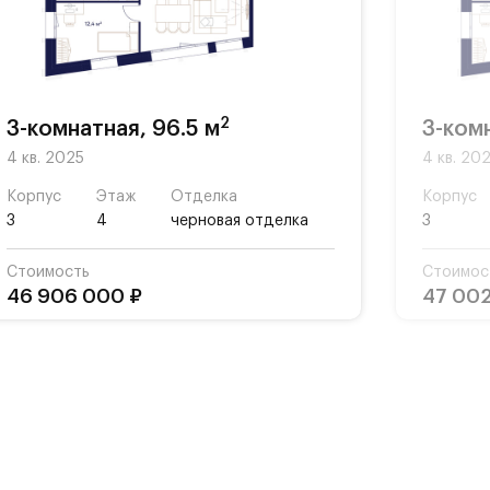
ной
ты,
2
3-комнатная, 96.5 м
3-комн
4 кв. 2025
4 кв. 20
Корпус
Этаж
Отделка
Корпус
3
4
черновая отделка
3
Стоимость
Стоимос
46 906 000 ₽
47 002