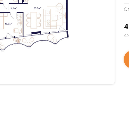
О
4
42