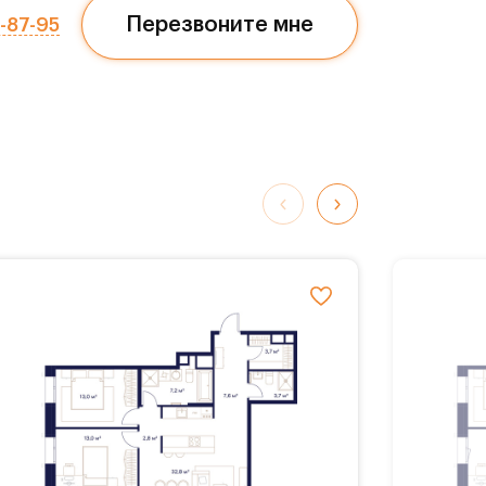
Перезвоните мне
7-87-95
обные
К
ворк-