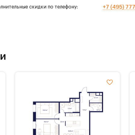
+7 (495) 77
олнительные скидки по телефону:
го тенниса,
рытых),
ки
ола.
ставляется 3 вида балконов, различные гардер
планировочные решения с мастер-спальнями,
ми, а также панорамное остекление.
обственной инфраструктурой. На территории Ж
основые, каштановые и дубовые аллеи, площадки 