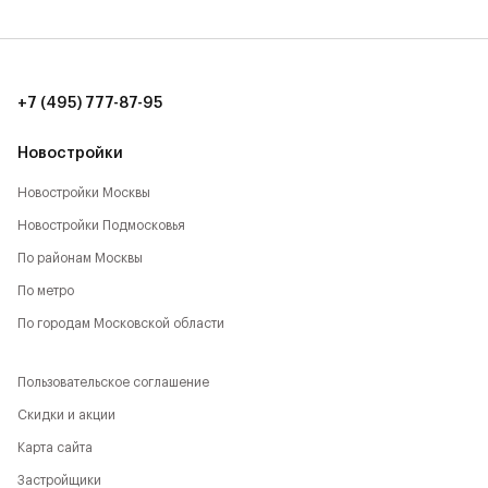
количество локаций, способствующих активному
времяпрепровождению:
- Парк Будущего,
+7 (495) 777-87-95
- Леоновская роща,
Новостройки
- Национальный парк,
Новостройки Москвы
Новостройки Подмосковья
- Лосиный остров,
По районам Москвы
- Парк Сокольники,
По метро
- Главный Ботанический сад,
По городам Московской области
- РАН,
Пользовательское соглашение
- ВДНХ,
Скидки и акции
Карта сайта
- Парк Останкино,
Застройщики