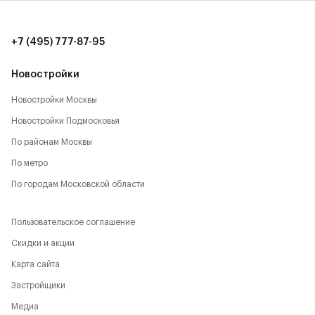
времяпрепровождению:
- Парк Будущего,
+7 (495) 777-87-95
- Леоновская роща,
Новостройки
- Национальный парк,
Новостройки Москвы
Новостройки Подмосковья
- Лосиный остров,
По районам Москвы
- Парк Сокольники,
По метро
- Главный Ботанический сад,
По городам Московской области
- РАН,
Пользовательское соглашение
- ВДНХ,
Скидки и акции
Карта сайта
- Парк Останкино,
Застройщики
- Парк Свиблово,
Медиа