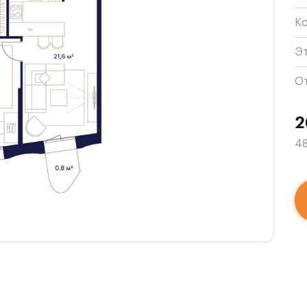
К
Э
О
2
48