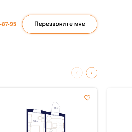
Перезвоните мне
7-87-95
обные