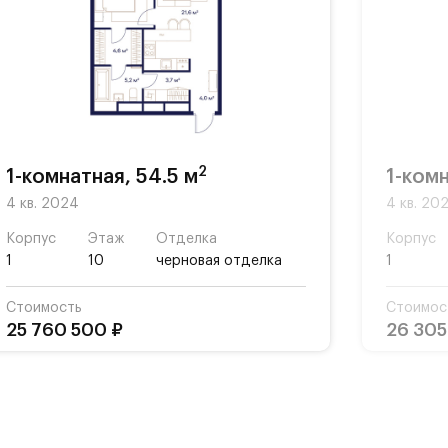
К
ворк-
ной
ты,
2
1-комнатная, 54.5 м
1-комн
4 кв. 2024
4 кв. 20
Корпус
Этаж
Отделка
Корпус
1
10
черновая отделка
1
Стоимость
Стоимос
25 760 500 ₽
26 305