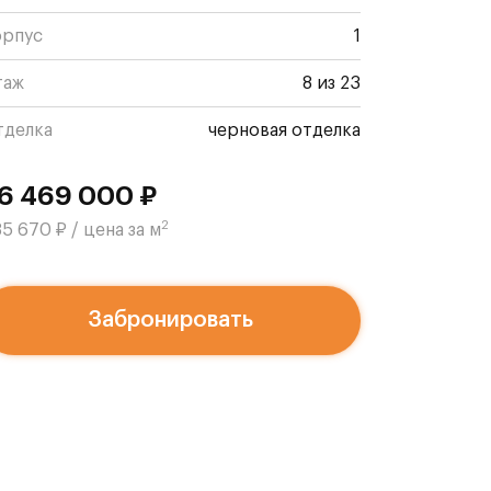
орпус
1
таж
8 из 23
тделка
черновая отделка
6 469 000 ₽
2
5 670 ₽ / цена за м
Забронировать