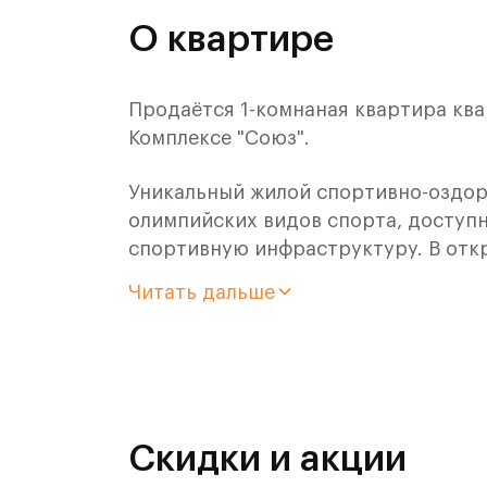
О квартире
Продаётся 1-комнаная квартира ква
Комплексе "Союз".
Уникальный жилой спортивно-оздор
олимпийских видов спорта, доступн
спортивную инфраструктуру. В отк
оздоровительного кластера юности
Читать дальше
- Ледовая арена для хоккея и фигур
- Футбольные поля для тренировок,
- Спортивный зал для фехтования,
Скидки и акции