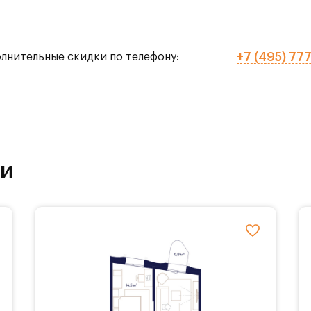
+7 (495) 77
олнительные скидки по телефону:
го тенниса,
рытых),
ки
ола.
ставляется 3 вида балконов, различные гардер
планировочные решения с мастер-спальнями,
ми, а также панорамное остекление.