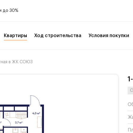
и до 30%
Квартиры
Ход строительства
Условия покупки
тная в ЖК СОЮЗ
1
С
О
Ж
П