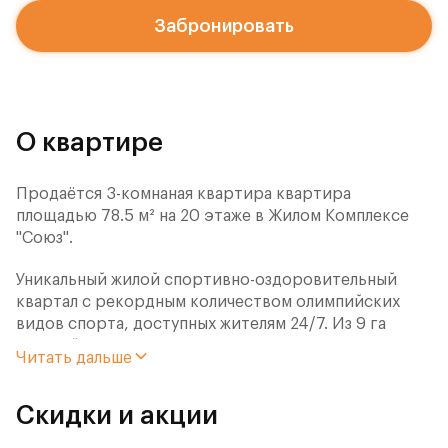
Забронировать
О квартире
Продаётся 3-комнаная квартира квартира
площадью 78.5 м² на 20 этаже в Жилом Комплексе
"Союз".
Уникальный жилой спортивно-оздоровительный
квартал с рекордным количеством олимпийских
видов спорта, доступных жителям 24/7. Из 9 га
застройки 7га отданы под спортивную
Читать дальше
инфраструктуру. В открытом доступе у жителей
спортивно-оздоровительного кластера юности и
Скидки и акции
здоровья: