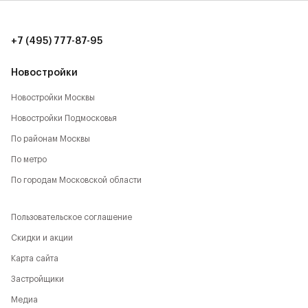
количество локаций, способствующих активному
времяпрепровождению:
+7 (495) 777-87-95
- Парк Будущего,
Новостройки
- Леоновская роща,
Новостройки Москвы
- Национальный парк,
Новостройки Подмосковья
- Лосиный остров,
По районам Москвы
По метро
- Парк Сокольники,
По городам Московской области
- Главный Ботанический сад,
Пользовательское соглашение
- РАН,
Скидки и акции
- ВДНХ,
Карта сайта
- Парк Останкино,
Застройщики
Медиа