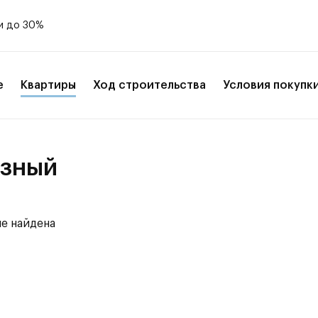
и до 30%
е
Квартиры
Ход строительства
Условия покупк
юзный
е найдена