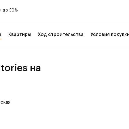
и до 30%
е
Квартиры
Ход строительства
Условия покупк
ories на
вская