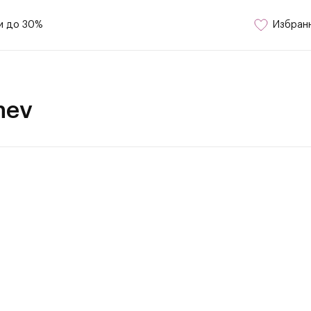
и до 30%
Избран
nev