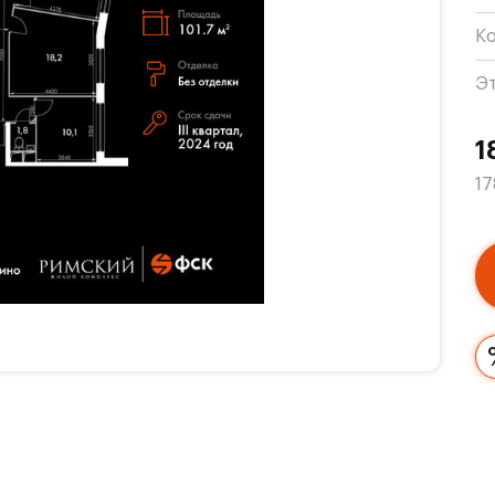
К
Э
1
17