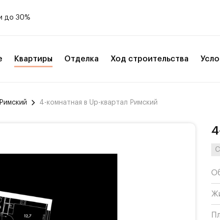
и до 30%
е
Квартиры
Отделка
Ход строительства
Усло
 Римский
4-комнатная в Up-квартал Римский
4
С
О
Ж
П