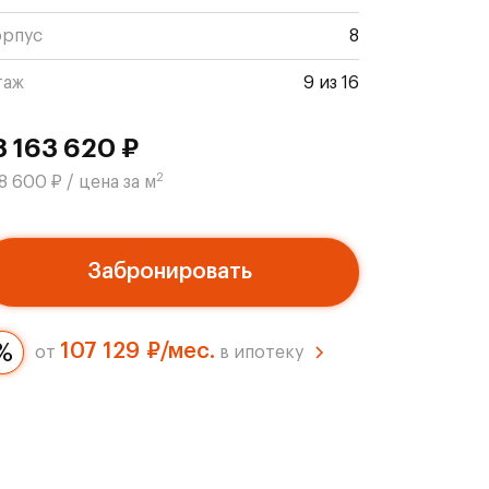
орпус
8
таж
9 из 16
8 163 620 ₽
2
8 600 ₽ / цена за м
Забронировать
107 129 ₽/мес.
от
в ипотеку