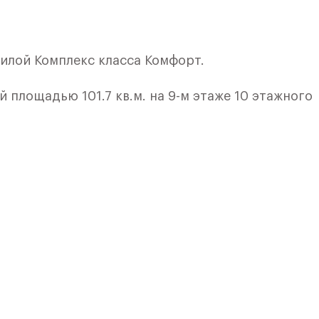
илой Комплекс класса Комфорт.
 площадью 101.7 кв.м. на 9-м этаже 10 этажного
ием. Шикарный вид вашей квартиры и максимум с
 0,01%
красота и комфорт стали частью повседневной ж
 группы индивидуальны, однако в дизайне кажд