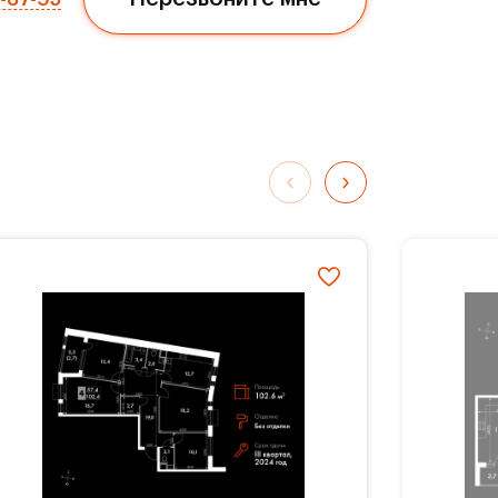
ли
три
ься
ых