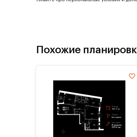
Жителей Римского квартала отличае
все необходимое в шаговой доступ
квартала. Это значительно экономи
завтраком даже в будни. Разнообр
бранчей по выходным или вечерних 
Похожие планиров
Указана конечная стоимость.