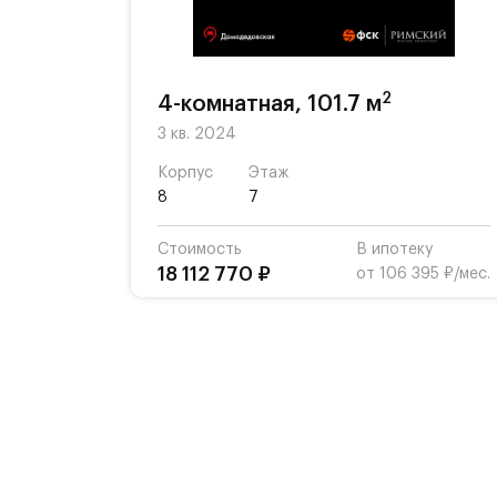
2
4-комнатная, 101.7 м
3 кв. 2024
Корпус
Этаж
8
7
Стоимость
В ипотеку
18 112 770 ₽
от 106 395 ₽/мес.