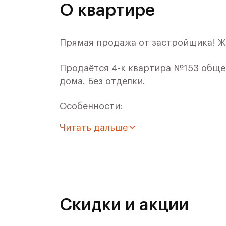
О квартире
Прямая продажа от застройщика! Ж
Продаётся 4-к квартира №153 общей
дома. Без отделки.
Особенности:
Читать дальше
- Квартира с панорамным остеклен
- Для ЖК Римский доступна Ипотека
Расположение комплекса:
Скидки и акции
Архитекторы позаботились, чтобы 
жителя Римского квартала. Входные