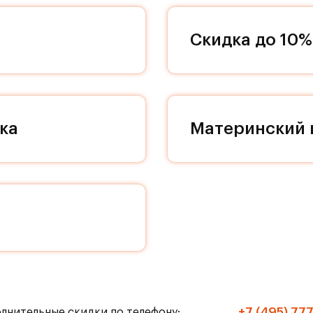
 декоративности и качественным отделочным
дном пространстве в вашей квартире, поэтому
Скидка до 10%
ддерживать идеальный порядок и уют в вашей
екса проходят проезды, соединяющие весь кварт
земных парковок с белоснежными колоннами
им культурным слоем романской эпохи. Поэтому
ние особого места. Кладовые помещения находят
ка
Материнский 
ествляется на современном лифте МЭЛ с пониже
й больше не сможет нарушить ваш покой, а к вам
те прибавить громкость в любимом музыкальном 
чную пробежку! Живите только по своим правила
ранспорте до метро «Домодедовская» и «Марьино
+7 (495) 77
олнительные скидки по телефону: