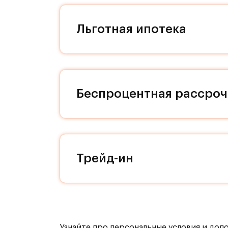
угадывается итальянская любовь к
материалам. Мы заботимся о свобо
Льготная ипотека
наличие кладовых позволит вам по
квартире! На нижнем уровне компл
расположены парковки. Дизайн под
вызывает ассоциации с историческ
здесь вас не будет покидать ощуще
Беспроцентная рассроч
каждой секции, доступ к ним осущ
уровнем шума. Бурная жизнь соседе
никто не постучит, если вы захоти
или Ваши дети захотят устроить но
Трейд-ин
Транспортная доступность:
Всего 2 км от МКАД, 15 минут на т
Внутренняя инфраструктура:
Узнайте про персональные условия и доп