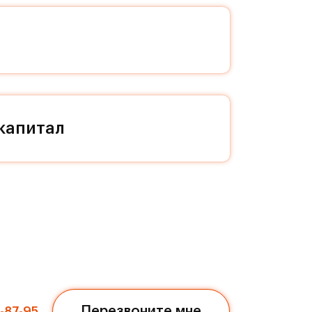
ал и
 даже
ся в
капитал
нным
треке
м.
»
Перезвоните мне
7-87-95