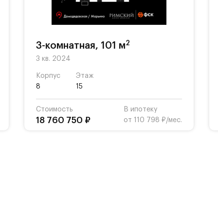
2
3-комнатная, 101 м
3 кв. 2024
Корпус
Этаж
8
15
Стоимость
В ипотеку
18 760 750 ₽
от 110 798 ₽/мес.