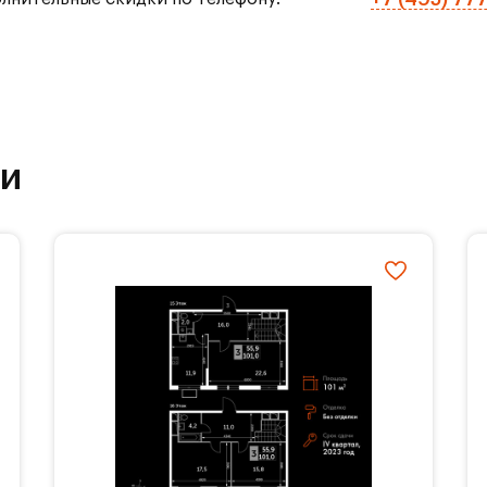
т неспешность. В самом деле, зачем спешить, ес
ности? Школа и детские садики расположены вну
т время по утрам и позволяет спокойно насладит
азные кафе станут традиционным местом семейн
посиделок с друзьями.
ки