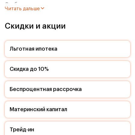
Особенности:
Читать дальше
- Квартира с большой ванной комнатой. Вам не
придется ломать голову, как разместить все
Скидки и акции
необходимое!
- Для ЖК Римский доступна Ипотека 0,01%
Льготная ипотека
Квартира с чистовой отделкой. Раскройте свою
индивидуальность в создании своего уникального
Скидка до 10%
проекта, а трудоемкий ремонт мы возьмем на себя!
Вы идете в ногу со временем и предпочитаете
современные, универсальные дизайнерские
решения? Или вы любитель строгой лаконичной
Беспроцентная рассрочка
классики? Тогда наши интерьеры придутся вам по
душе! Выбирайте то, что ближе лично Вам и
реализуйте свои задумки вместе с нами!
Материнский капитал
Расположение комплекса:
Трейд-ин
Архитекторы позаботились, чтобы красота и