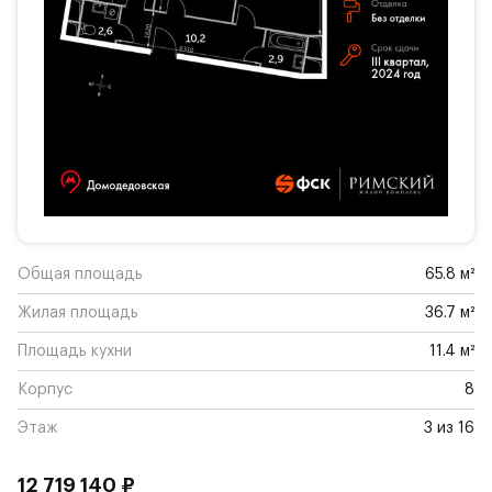
Общая площадь
65.8 м²
Жилая площадь
36.7 м²
Площадь кухни
11.4 м²
Корпус
8
Этаж
3 из 16
12 719 140 ₽