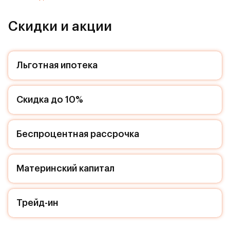
- Для ЖК Римский доступна Ипотека 0,01%
Скидки и акции
Расположение комплекса:
Архитекторы позаботились, чтобы красота и
Льготная ипотека
комфорт стали частью повседневной жизни жителя
Римского квартала. Входные группы индивидуальны,
однако в дизайне каждой угадывается итальянская
Скидка до 10%
любовь к декоративности и качественным
отделочным материалам. Мы заботимся о свободном
пространстве в вашей квартире, поэтому наличие
кладовых позволит вам поддерживать идеальный
Беспроцентная рассрочка
порядок и уют в вашей квартире! На нижнем уровне
комплекса проходят проезды, соединяющие весь
квартал и расположены парковки. Дизайн подземных
Материнский капитал
парковок с белоснежными колоннами вызывает
ассоциации с историческим культурным слоем
романской эпохи. Поэтому даже здесь вас не будет
Трейд-ин
покидать ощущение особого места. Кладовые
помещения находятся в каждой секции, доступ к