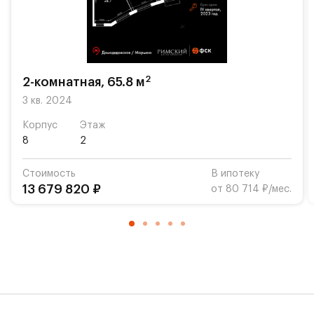
кафе станут традиционным местом семейных
бранчей по выходным или вечерних посиделок с
друзьями.
Указана конечная стоимость.
2
2-комнатная, 65.8 м
3 кв. 2024
Корпус
Этаж
8
2
Стоимость
В ипотеку
13 679 820 ₽
от 80 714 ₽/мес.