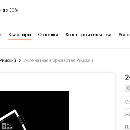
и до 30%
е
Квартиры
Отделка
Ход строительства
Усло
 Римский
2-комнатная в Up-квартал Римский
2
С
О
Ж
П