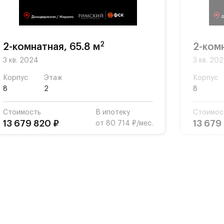
2
2-комнатная, 65.8 м
2-комн
3 кв. 2024
3 кв. 20
Корпус
Этаж
Корпус
8
2
8
Стоимость
В ипотеку
Стоимос
13 679 820 ₽
13 679
от 80 714 ₽/мес.