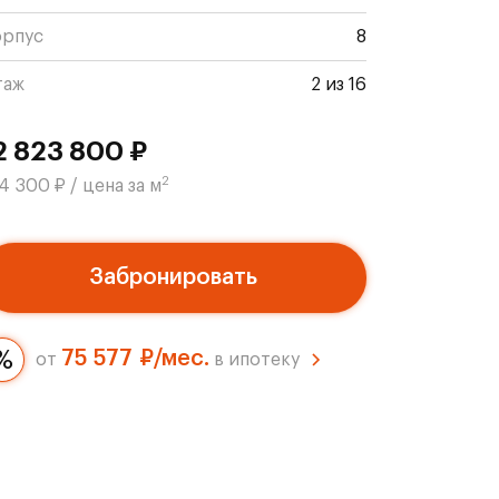
орпус
8
таж
2 из 16
2 823 800 ₽
2
4 300 ₽ / цена за м
Забронировать
75 577 ₽/мес.
от
в ипотеку