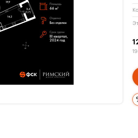
К
Э
1
19