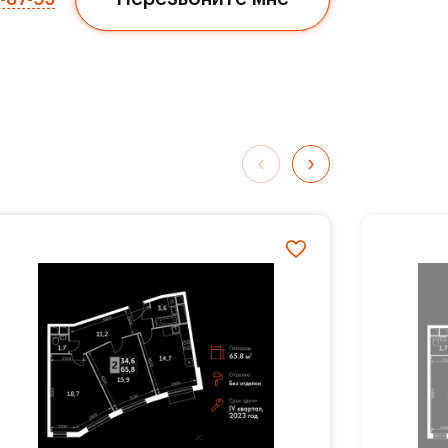
ли
три
ься
ых