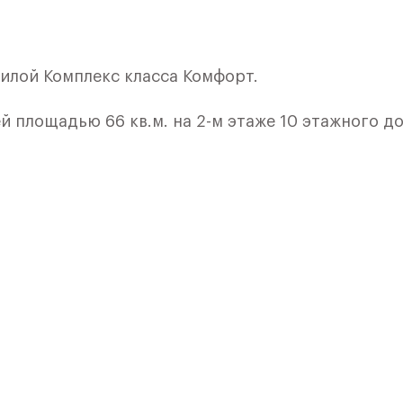
илой Комплекс класса Комфорт.
 площадью 66 кв.м. на 2-м этаже 10 этажного до
ой. Вам не придется ломать голову, как размест
 0,01%
красота и комфорт стали частью повседневной ж