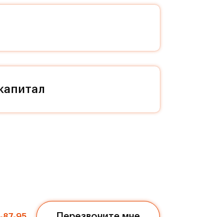
ой
ал и
 даже
капитал
ся в
нным
треке
м.
»
Перезвоните мне
7-87-95