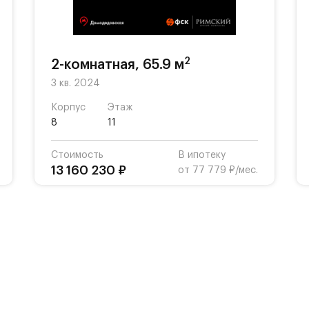
2
2-комнатная, 65.9 м
3 кв. 2024
Корпус
Этаж
8
11
Стоимость
В ипотеку
13 160 230 ₽
от 77 779 ₽/мес.