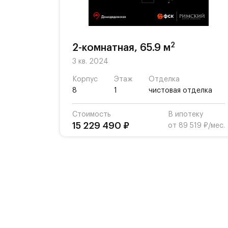
2
2-комнатная, 65.9 м
3 кв. 2024
Корпус
Этаж
Отделка
8
1
чистовая отделка
Стоимость
В ипотеку
15 229 490 ₽
от 89 519 ₽/мес.