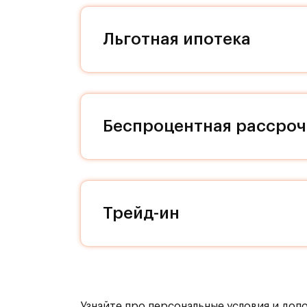
жителя Римского квартала. Входные
угадывается итальянская любовь к
Льготная ипотека
материалам. Мы заботимся о свобо
наличие кладовых позволит вам по
квартире! На нижнем уровне компл
расположены парковки. Дизайн под
вызывает ассоциации с историческ
Беспроцентная рассроч
здесь вас не будет покидать ощуще
каждой секции, доступ к ним осущ
уровнем шума. Бурная жизнь соседе
никто не постучит, если вы захоти
или Ваши дети захотят устроить но
Трейд-ин
Транспортная доступность:
Всего 2 км от МКАД, 15 минут на т
Узнайте про персональные условия и доп