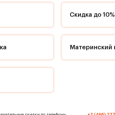
 группы индивидуальны, однако в дизайне кажд
 декоративности и качественным отделочным
Скидка до 10%
дном пространстве в вашей квартире, поэтому
ддерживать идеальный порядок и уют в вашей
екса проходят проезды, соединяющие весь кварт
земных парковок с белоснежными колоннами
им культурным слоем романской эпохи. Поэтому
ка
Материнский 
ние особого места. Кладовые помещения находят
ествляется на современном лифте МЭЛ с пониже
й больше не сможет нарушить ваш покой, а к вам
те прибавить громкость в любимом музыкальном 
чную пробежку! Живите только по своим правила
ранспорте до метро «Домодедовская» и «Марьино
+7 (495) 77
олнительные скидки по телефону: