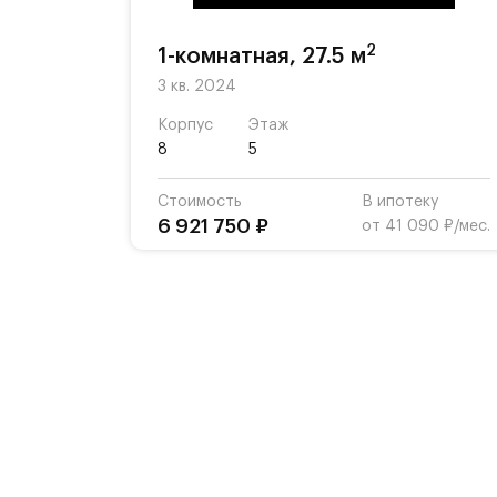
2
1-комнатная, 27.5 м
3 кв. 2024
Корпус
Этаж
8
5
Стоимость
В ипотеку
6 921 750 ₽
от 41 090 ₽/мес.