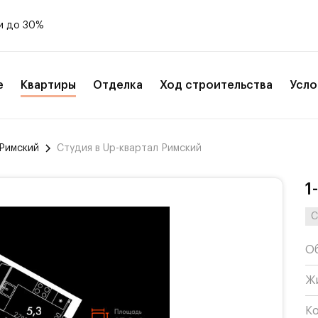
и до 30%
е
Квартиры
Отделка
Ход строительства
Усло
 Римский
Студия в Up-квартал Римский
1
С
О
Ж
К