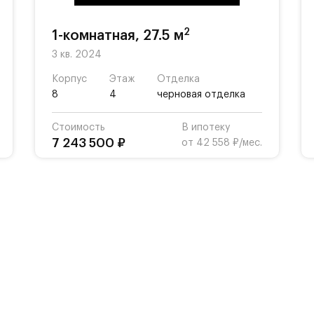
2
1-комнатная, 27.5 м
3 кв. 2024
Корпус
Этаж
Отделка
8
4
черновая отделка
Стоимость
В ипотеку
7 243 500 ₽
от 42 558 ₽/мес.