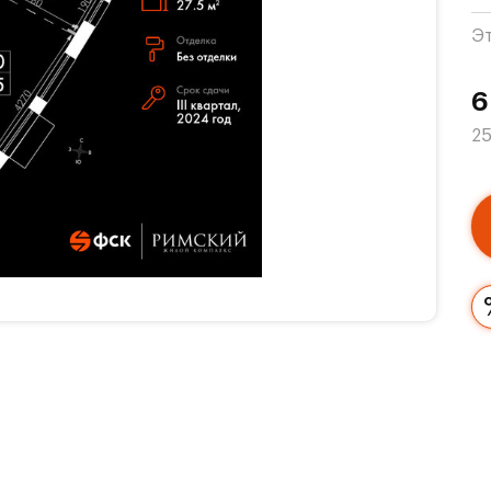
Э
6
25