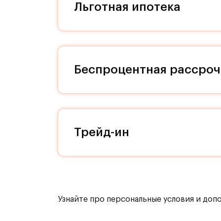
Льготная ипотека
угадывается итальянская любовь к
материалам. Мы заботимся о свобо
наличие кладовых позволит вам по
квартире! На нижнем уровне компл
расположены парковки. Дизайн под
Беспроцентная рассроч
вызывает ассоциации с историческ
здесь вас не будет покидать ощуще
каждой секции, доступ к ним осущ
уровнем шума. Бурная жизнь соседе
никто не постучит, если вы захоти
Трейд-ин
или Ваши дети захотят устроить но
Транспортная доступность:
Всего 2 км от МКАД, 15 минут на т
Узнайте про персональные условия и доп
Внутренняя инфраструктура: