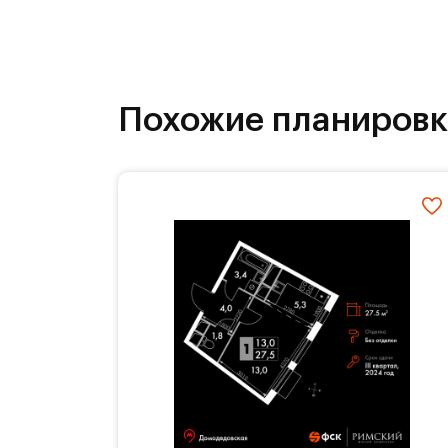
Жителей Римского квартала отличае
все необходимое в шаговой доступ
квартала. Это значительно экономи
завтраком даже в будни. Разнообр
Похожие планиров
бранчей по выходным или вечерних 
Указана конечная стоимость.