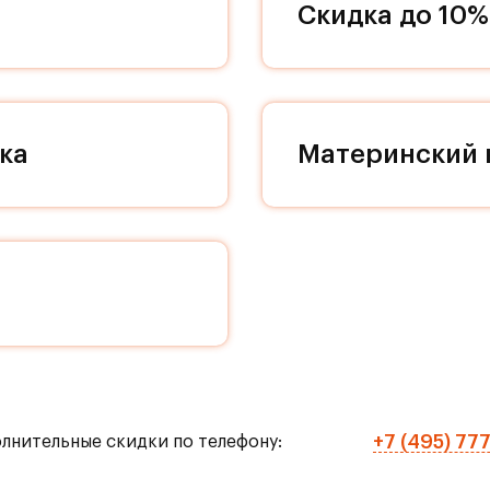
Скидка до 10%
 декоративности и качественным отделочным
дном пространстве в вашей квартире, поэтому
ддерживать идеальный порядок и уют в вашей
екса проходят проезды, соединяющие весь кварт
земных парковок с белоснежными колоннами
ка
Материнский 
им культурным слоем романской эпохи. Поэтому
ние особого места. Кладовые помещения находят
ествляется на современном лифте МЭЛ с пониже
й больше не сможет нарушить ваш покой, а к вам
те прибавить громкость в любимом музыкальном 
чную пробежку! Живите только по своим правила
ранспорте до метро «Домодедовская» и «Марьино
+7 (495) 77
олнительные скидки по телефону: