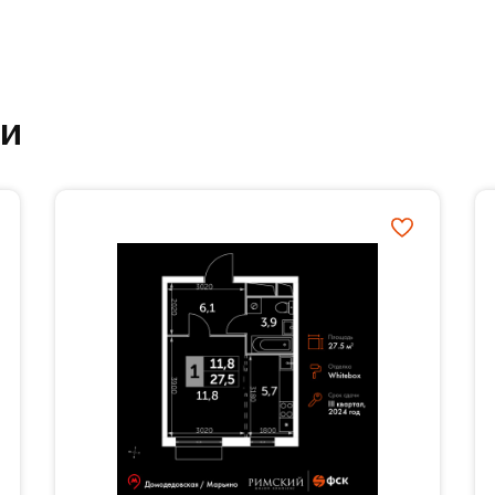
т неспешность. В самом деле, зачем спешить, ес
ности? Школа и детские садики расположены вну
т время по утрам и позволяет спокойно насладит
азные кафе станут традиционным местом семейн
ки
посиделок с друзьями.