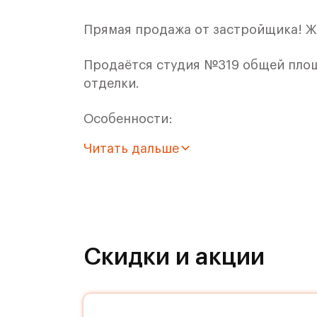
Прямая продажа от застройщика! Ж
Продаётся студия №319 общей площа
отделки.
Особенности:
Читать дальше
- Квартира с увеличенным числом о
- Студия
- Для ЖК Римский доступна Ипотека
Скидки и акции
Расположение комплекса:
Архитекторы позаботились, чтобы 
жителя Римского квартала. Входные