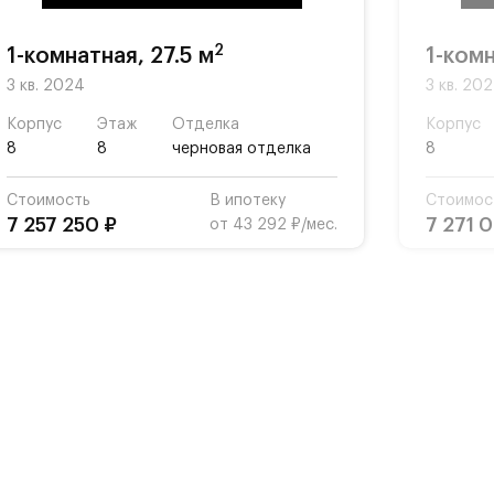
2
1-комнатная, 27.5 м
1-комн
3 кв. 2024
3 кв. 20
Корпус
Этаж
Отделка
Корпус
8
8
черновая отделка
8
Стоимость
В ипотеку
Стоимос
7 257 250 ₽
7 271 
от 43 292 ₽/мес.