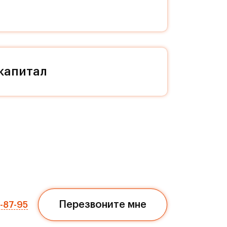
ал и
капитал
 даже
ся в
нным
треке
м.
»
Перезвоните мне
7-87-95