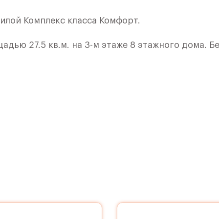
илой Комплекс класса Комфорт.
дью 27.5 кв.м. на 3-м этаже 8 этажного дома. Б
кон. Максимум солнца в вашем доме
 0,01%
красота и комфорт стали частью повседневной ж
 группы индивидуальны, однако в дизайне кажд