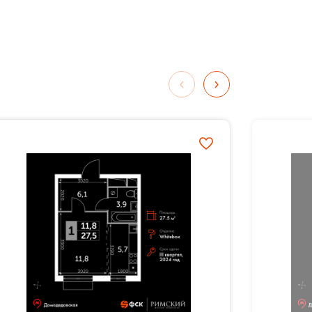
ли
три
ься
ых