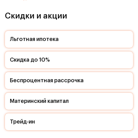
- Квартира с большой ванной комнатой. Вам не
придется ломать голову, как разместить все
Скидки и акции
необходимое!
- Студия
Льготная ипотека
- Для ЖК Римский доступна Ипотека 0,01%
Квартира с чистовой отделкой. Раскройте свою
Скидка до 10%
индивидуальность в создании своего уникального
проекта, а трудоемкий ремонт мы возьмем на себя!
Вы идете в ногу со временем и предпочитаете
Беспроцентная рассрочка
современные, универсальные дизайнерские
решения? Или вы любитель строгой лаконичной
классики? Тогда наши интерьеры придутся вам по
Материнский капитал
душе! Выбирайте то, что ближе лично Вам и
реализуйте свои задумки вместе с нами!
Трейд-ин
Расположение комплекса: