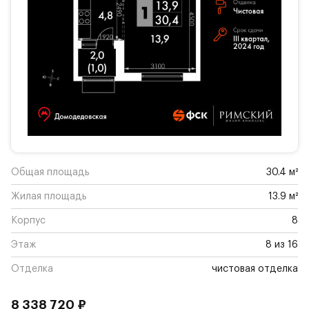
Общая площадь
30.4 м²
Жилая площадь
13.9 м²
Корпус
8
Этаж
8 из 16
Отделка
чистовая отделка
8 338 720 ₽