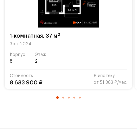
расположены внутри квартала. Это значительно
экономит время по утрам и позволяет спокойно
насладиться завтраком даже в будни. Разнообразные
кафе станут традиционным местом семейных
бранчей по выходным или вечерних посиделок с
2
1-комнатная, 37 м
друзьями.
3 кв. 2024
Указана конечная стоимость.
Корпус
Этаж
8
2
Стоимость
В ипотеку
8 683 900 ₽
от 51 363 ₽/мес.