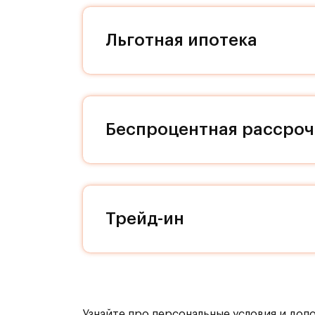
Архитекторы позаботились, чтобы 
Льготная ипотека
жителя Римского квартала. Входные
угадывается итальянская любовь к
материалам. Мы заботимся о свобо
наличие кладовых позволит вам по
квартире! На нижнем уровне компл
Беспроцентная рассроч
расположены парковки. Дизайн под
вызывает ассоциации с историческ
здесь вас не будет покидать ощуще
каждой секции, доступ к ним осущ
уровнем шума. Бурная жизнь соседе
Трейд-ин
никто не постучит, если вы захоти
или Ваши дети захотят устроить но
Транспортная доступность:
Узнайте про персональные условия и доп