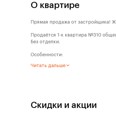
О квартире
Прямая продажа от застройщика! Ж
Продаётся 1-к квартира №310 общей 
Без отделки.
Особенности:
Читать дальше
- Квартира с большой ванной комнат
все необходимое!
- Квартира с увеличенным числом о
- Для ЖК Римский доступна Ипотека
Скидки и акции
Расположение комплекса: