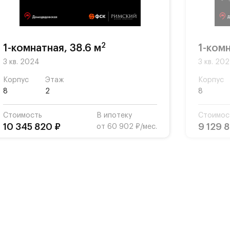
2
1-комнатная, 38.6 м
1-комн
3 кв. 2024
3 кв. 20
Корпус
Этаж
Корпус
8
2
8
Стоимость
В ипотеку
Стоимос
10 345 820 ₽
9 129 
от 60 902 ₽/мес.