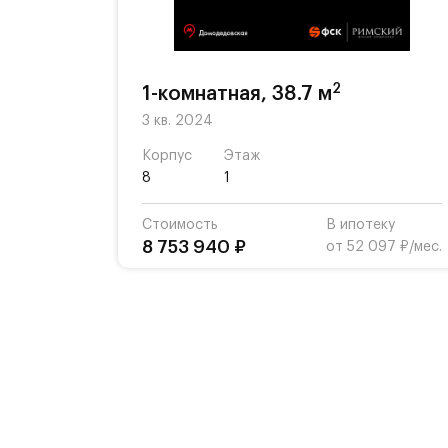
2
1-комнатная, 38.7 м
3 кв. 2024
Корпус
Этаж
8
1
Стоимость
В ипотеку
8 753 940 ₽
от 52 097 ₽/мес.