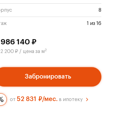
орпус
8
таж
1 из 16
 986 140 ₽
2
2 200 ₽ / цена за м
Забронировать
52 831 ₽/мес.
от
в ипотеку