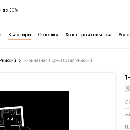
и до 30%
е
Квартиры
Отделка
Ход строительства
Усло
 Римский
1-комнатная в Up-квартал Римский
1
С
О
Ж
П