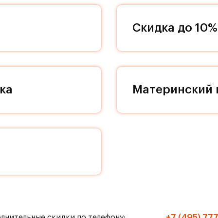
красота и комфорт стали частью повседневной ж
Скидка до 10%
 группы индивидуальны, однако в дизайне кажд
 декоративности и качественным отделочным
дном пространстве в вашей квартире, поэтому
ддерживать идеальный порядок и уют в вашей
екса проходят проезды, соединяющие весь кварт
ка
Материнский 
земных парковок с белоснежными колоннами
им культурным слоем романской эпохи. Поэтому
ние особого места. Кладовые помещения находят
ествляется на современном лифте МЭЛ с пониже
й больше не сможет нарушить ваш покой, а к вам
те прибавить громкость в любимом музыкальном 
чную пробежку! Живите только по своим правила
+7 (495) 77
олнительные скидки по телефону: