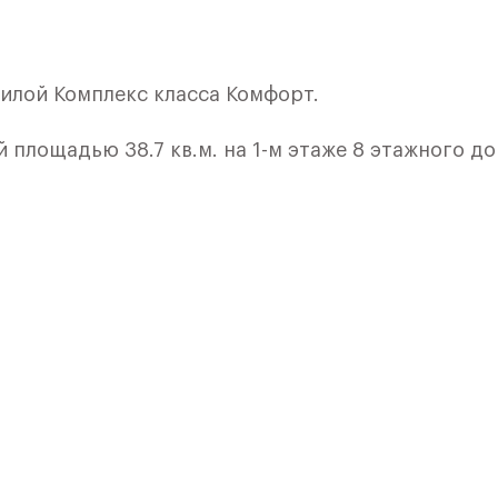
илой Комплекс класса Комфорт.
площадью 38.7 кв.м. на 1-м этаже 8 этажного до
ой. Вам не придется ломать голову, как размест
кон. Максимум солнца в вашем доме
 0,01%