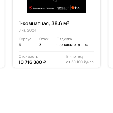
2
1-комнатная, 38.6 м
3 кв. 2024
Корпус
Этаж
Отделка
8
3
черновая отделка
Стоимость
В ипотеку
10 716 380 ₽
от 63 103 ₽/мес.