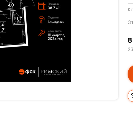
К
Э
8
23