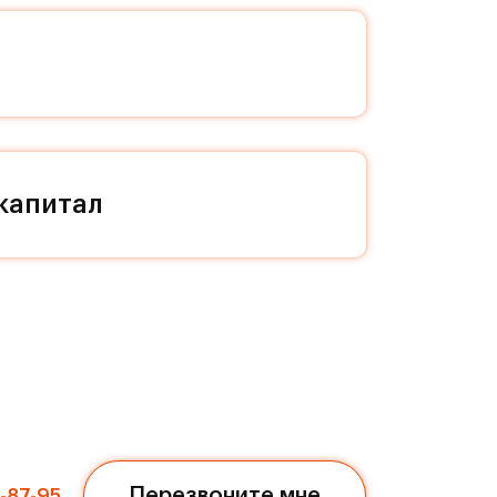
изни
ой
ал и
капитал
 даже
ся в
нным
треке
м.
Перезвоните мне
7-87-95