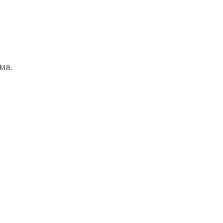
ма.
ить