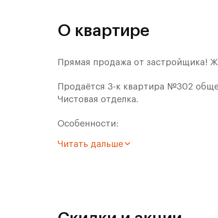
О квартире
Прямая продажа от застройщика! Ж
Продаётся 3-к квартира №302 общей
Чистовая отделка.
Особенности:
Читать дальше
- Квартира с увеличенным числом о
- Для ЖК Римский доступна Ипотека
Квартира с чистовой отделкой. Рас
уникального проекта, а трудоемкий 