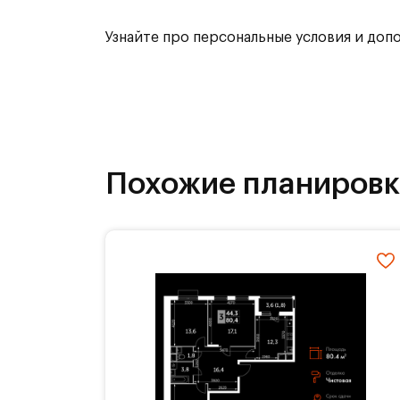
или Ваши дети захотят устроить но
Узнайте про персональные условия и доп
Транспортная доступность:
Всего 2 км от МКАД, 15 минут на т
Внутренняя инфраструктура:
Похожие планиров
Жителей Римского квартала отличае
все необходимое в шаговой доступ
квартала. Это значительно экономи
завтраком даже в будни. Разнообр
бранчей по выходным или вечерних 
Указана конечная стоимость.