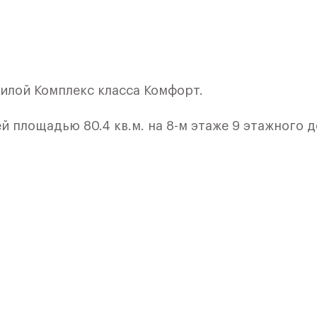
илой Комплекс класса Комфорт.
 площадью 80.4 кв.м. на 8-м этаже 9 этажного д
кон. Максимум солнца в вашем доме
 0,01%
кройте свою индивидуальность в создании своег
ремонт мы возьмем на себя! Вы идете в ногу со