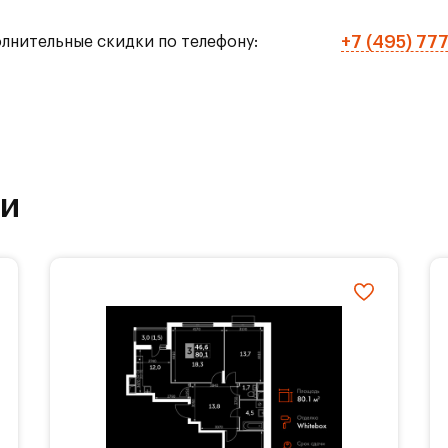
чную пробежку! Живите только по своим правила
+7 (495) 77
олнительные скидки по телефону:
ранспорте до метро «Домодедовская» и «Марьино
ки
т неспешность. В самом деле, зачем спешить, ес
ности? Школа и детские садики расположены вну
т время по утрам и позволяет спокойно насладит
азные кафе станут традиционным местом семейн
посиделок с друзьями.