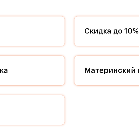
нные, универсальные дизайнерские решения? Ил
ики? Тогда наши интерьеры придутся вам по ду
и реализуйте свои задумки вместе с нами!
Скидка до 10%
красота и комфорт стали частью повседневной ж
 группы индивидуальны, однако в дизайне кажд
 декоративности и качественным отделочным
ка
Материнский 
дном пространстве в вашей квартире, поэтому
ддерживать идеальный порядок и уют в вашей
екса проходят проезды, соединяющие весь кварт
земных парковок с белоснежными колоннами
им культурным слоем романской эпохи. Поэтому
ние особого места. Кладовые помещения находят
ествляется на современном лифте МЭЛ с пониже
й больше не сможет нарушить ваш покой, а к вам
те прибавить громкость в любимом музыкальном 