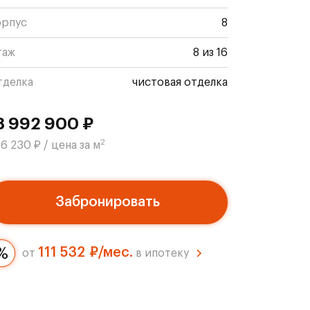
орпус
8
таж
8 из 16
тделка
чистовая отделка
8 992 900 ₽
2
6 230 ₽ / цена за м
Забронировать
111 532 ₽/мес.
от
в ипотеку