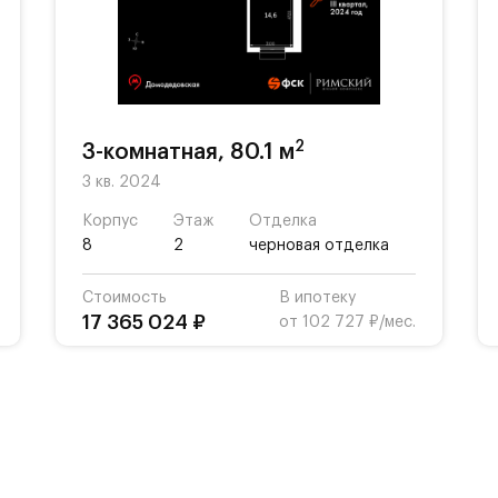
2
3-комнатная, 80.1 м
3 кв. 2024
Корпус
Этаж
Отделка
8
2
черновая отделка
Стоимость
В ипотеку
17 365 024 ₽
от 102 727 ₽/мес.