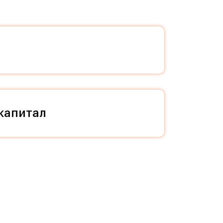
и вы
ше!
изни
ой
капитал
ал и
 даже
ся в
нным
треке