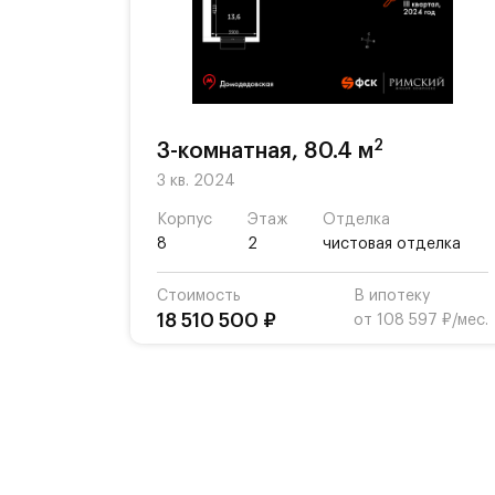
2
3-комнатная, 80.4 м
3 кв. 2024
Корпус
Этаж
Отделка
8
2
чистовая отделка
Стоимость
В ипотеку
18 510 500 ₽
от 108 597 ₽/мес.