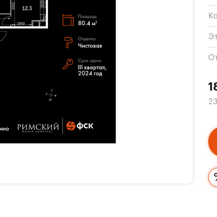
К
Э
О
1
23