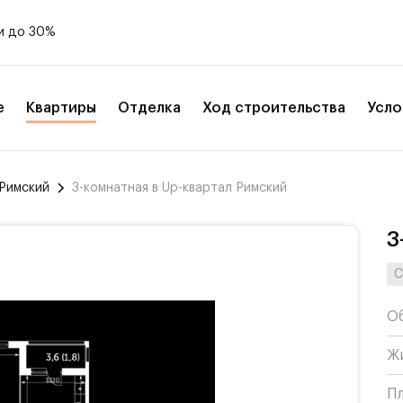
и до 30%
е
Квартиры
Отделка
Ход строительства
Усло
 Римский
3-комнатная в Up-квартал Римский
3
С
О
Ж
П