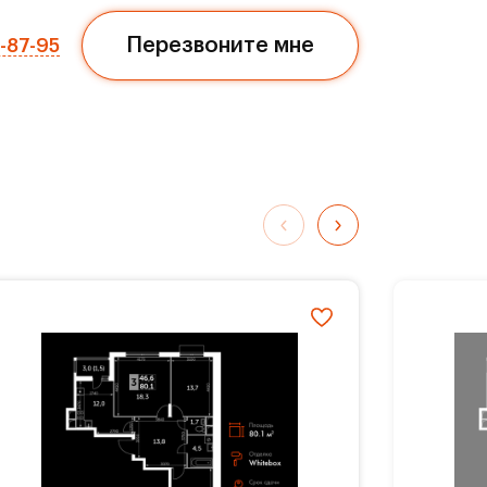
м.
Перезвоните мне
7-87-95
»
ли
три
ься
ых