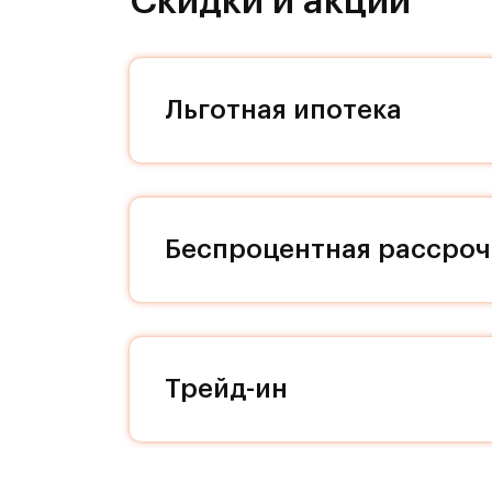
Скидки и акции
временем и предпочитаете совреме
любитель строгой лаконичной класс
Выбирайте то, что ближе лично Вам 
Льготная ипотека
Расположение комплекса:
Архитекторы позаботились, чтобы 
жителя Римского квартала. Входные
угадывается итальянская любовь к
Беспроцентная рассроч
материалам. Мы заботимся о свобо
наличие кладовых позволит вам по
квартире! На нижнем уровне компл
расположены парковки. Дизайн под
вызывает ассоциации с историческ
Трейд-ин
здесь вас не будет покидать ощуще
каждой секции, доступ к ним осущ
уровнем шума. Бурная жизнь соседе
никто не постучит, если вы захоти