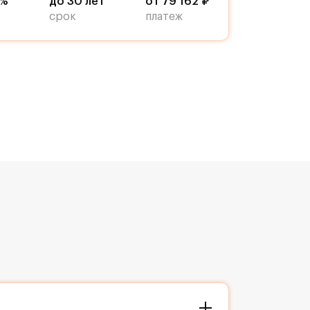
9%
до 30 лет
от 79 162 ₽
срок
платеж