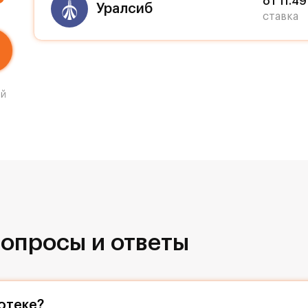
от 11.4
Уралсиб
ставка
ый
опросы и ответы
отеке?