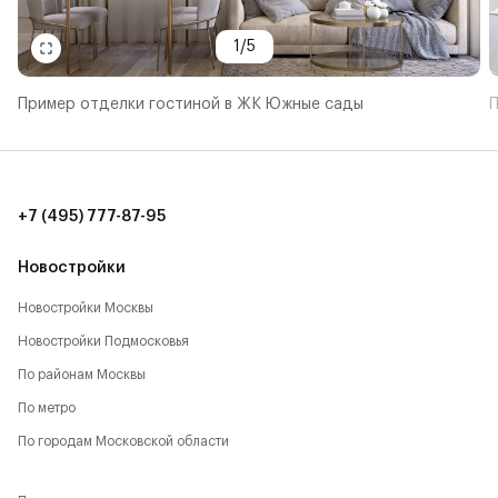
1
/
5
Пример отделки гостиной в ЖК Южные сады
П
+7 (495) 777-87-95
Новостройки
Новостройки Москвы
Новостройки Подмосковья
По районам Москвы
По метро
По городам Московской области