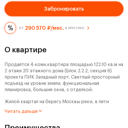
Забронировать
290 570 ₽/мес.
от
в ипотеку
О квартире
Продаётся 4-комн.квартира площадью 122.10 кв.м на
2 этаже 20 этажного дома (Блок 2.2.2, секция 6)
проекта ПИК Западный порт. Светлый просторный
подъезд на уровне земли, функциональная
планировка, большие окна, с отделкой.
Жилой квартал на берегу Москвы-реки, в пяти
минутах пешком от станции метро «Фили» и
Читать дальше
четырёх минутах на автомобиле от Третьего
транспортного кольца. Дорога до центра города на
Преимущества
машине занимает 15 минут.