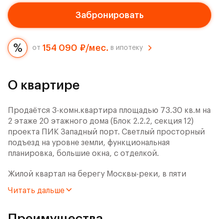
Забронировать
154 090 ₽/мес.
от
в ипотеку
О квартире
Продаётся 3-комн.квартира площадью 73.30 кв.м на
2 этаже 20 этажного дома (Блок 2.2.2, секция 12)
проекта ПИК Западный порт. Светлый просторный
подъезд на уровне земли, функциональная
планировка, большие окна, с отделкой.
Жилой квартал на берегу Москвы-реки, в пяти
минутах пешком от станции метро «Фили» и
Читать дальше
четырёх минутах на автомобиле от Третьего
транспортного кольца. Дорога до центра города на
Преимущества
машине занимает 15 минут.