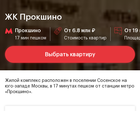
ЖК Прокшино
Прокшино
От 6.8 млн ₽
От 19
17 мин пешком
Стоимость квартир
Площад
Выбрать квартиру
Жилой комплекс расположен в поселении Сосенское на
юго-западе Москвы, в 17 минутах пешком от станции метро
«Прокшино».
Студии
Вас может заинтересовать
2
19.1 — 26.4 м
6.8
от
млн ₽