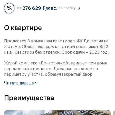
276 629 ₽/мес.
от
в ипотеку
О квартире
Продается 3-комнатная квартира в ЖК Династия на
3 этаже. Общая площадь квартиры составляет 95,2
кв.м. Квартира без отделки. Срок сдачи -- 2023 год.
Жилой комплекс «Династия» объединяет три дома
переменной этажности. Дома расположены по
периметру участка, образуя закрытый двор
площадью 2 га. Концепция благоустройства
Читать дальше
дворовой территории — «Парк отдыха в
миниатюре». В её основе — наиболее успешные
Преимущества
российские и международные решения досуга под
открытым небом: городских пространств,
набережных и парков.