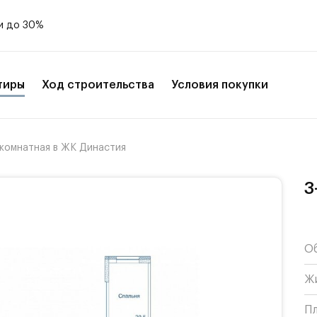
и до 30%
тиры
Ход строительства
Условия покупки
-комнатная в ЖК Династия
3
О
Ж
П