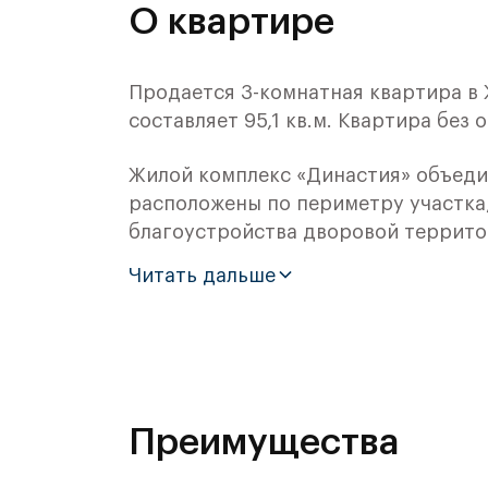
О квартире
Продается 3-комнатная квартира в
составляет 95,1 кв.м. Квартира без 
Жилой комплекс «Династия» объеди
расположены по периметру участка
благоустройства дворовой террито
наиболее успешные российские и м
Читать дальше
городских пространств, набережных
Архитектурная концепция жилого к
монументальной классики. Комбинац
актуальном прочтении архитекторо
Преимущества
Ваша дорога в жилой комплекс «Дин
приятной. Вариативность маршрут