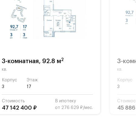
2
3-комнатная, 92.8 м
3-комн
кв.
кв.
Корпус
Этаж
Корпус
3
17
3
Стоимость
В ипотеку
Стоимос
47 142 400 ₽
45 886
от 276 629 ₽/мес.