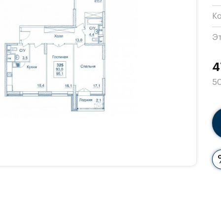
К
Э
4
50