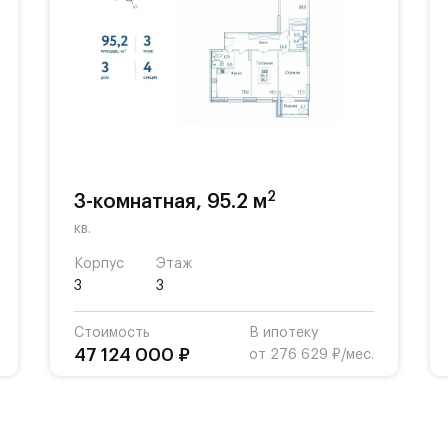
2
3-комнатная, 95.2 м
кв.
Корпус
Этаж
3
3
Стоимость
В ипотеку
47 124 000 ₽
от 276 629 ₽/мес.