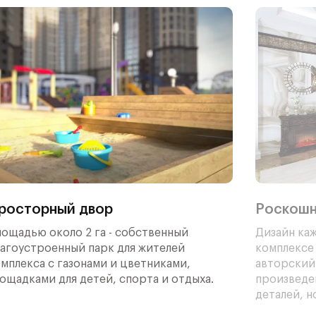
тио,
ок и
льный
лей,
росторный двор
Роскошн
и и
ощадью около 2 га - собственный
Дизайн ка
агоустроенный парк для жителей
комплексе
мплекса с газонами и цветниками,
авторский
ощадками для детей, спорта и отдыха.
произведе
деталей, н