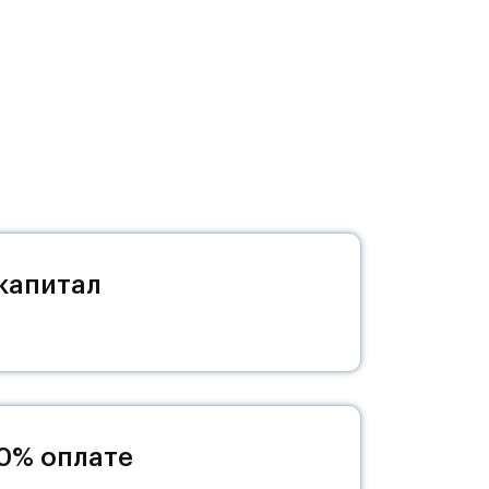
о
азка
темой
ой
капитал
00% оплате