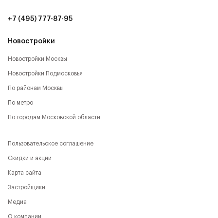
20 мин. до аэропорта Шереметьево (15 км)
+7 (495) 777-87-95
8 мин. до ТЦ Метрополис (7 км)
Новостройки
10 мин. до ИКЕА, Мега (9 км)
Новостройки Москвы
12 мин. до ТЦ Авиапарк (11 км)
Новостройки Подмосковья
По районам Москвы
По метро
По городам Московской области
Пользовательское соглашение
Скидки и акции
Карта сайта
Застройщики
Медиа
О компании