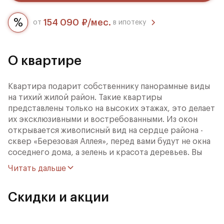
154 090 ₽/мес.
от
в ипотеку
О квартире
Квартира подарит собственнику панорамные виды
на тихий жилой район. Такие квартиры
представлены только на высоких этажах, это делает
их эксклюзивными и востребованными. Из окон
открывается живописный вид на сердце района -
сквер «Березовая Аллея», перед вами будут не окна
соседнего дома, а зелень и красота деревьев. Вы
будете вдали от шума города на высоком этаже.
Читать дальше
Просторная кухня-гостиная позволит вам не только
проводить больше времени со своей семьей, но и
Скидки и акции
собирать большое количество гостей, не задаваясь
вопросом, где всех разместить.