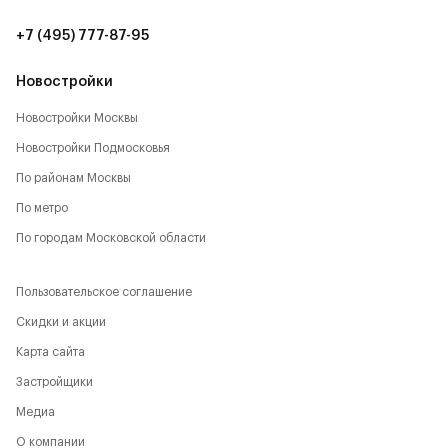
20 мин. до аэропорта Шереметьево (15 км)
+7 (495) 777-87-95
8 мин. до ТЦ Метрополис (7 км)
Новостройки
10 мин. до ИКЕА, Мега (9 км)
Новостройки Москвы
12 мин. до ТЦ Авиапарк (11 км)
Новостройки Подмосковья
По районам Москвы
По метро
По городам Московской области
Пользовательское соглашение
Скидки и акции
Карта сайта
Застройщики
Медиа
О компании