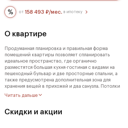
158 493 ₽/мес.
от
в ипотеку
О квартире
Продуманная планировка и правильная форма
помещений квартиры позволяет спланировать
идеальное пространство, где органично
разместятся большая кухня-гостиная с видами на
пешеходный бульвар и две просторные спальни, а
также предусмотрена дополнительная зона для
хранения вещей в прихожей и два санузла. Потолки
высотой 3,25 м и широкоформатные окна
Читать дальше
наполняют дом светом и живописными видами.
Квартира без чистовой отделки даёт прекрасную
Скидки и акции
возможность для создания квартиры мечты и
воплощения в жизнь самых смелых дизайнерских
решений.