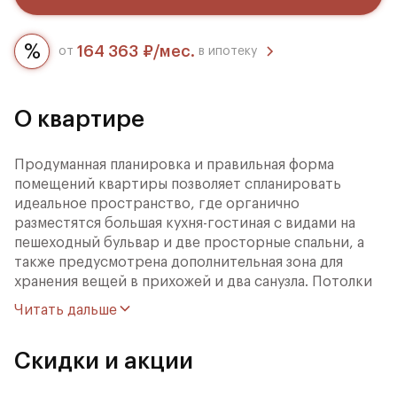
164 363 ₽/мес.
от
в ипотеку
О квартире
Продуманная планировка и правильная форма
помещений квартиры позволяет спланировать
идеальное пространство, где органично
разместятся большая кухня-гостиная с видами на
пешеходный бульвар и две просторные спальни, а
также предусмотрена дополнительная зона для
хранения вещей в прихожей и два санузла. Потолки
высотой 3,25 м и широкоформатные окна
Читать дальше
наполняют дом светом и живописными видами.
Квартира без чистовой отделки даёт прекрасную
Скидки и акции
возможность для создания квартиры мечты и
воплощения в жизнь самых смелых дизайнерских