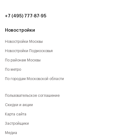
20 мин. до аэропорта Шереметьево (15 км)
+7 (495) 777-87-95
8 мин. до ТЦ Метрополис (7 км)
Новостройки
10 мин. до ИКЕА, Мега (9 км)
Новостройки Москвы
12 мин. до ТЦ Авиапарк (11 км)
Новостройки Подмосковья
По районам Москвы
По метро
По городам Московской области
Пользовательское соглашение
Скидки и акции
Карта сайта
Застройщики
Медиа