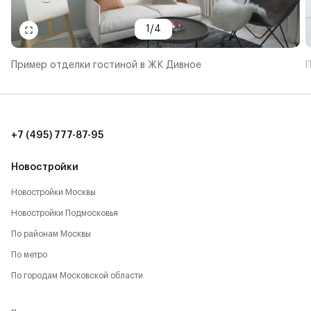
1
/
4
Пример отделки гостиной в ЖК Дивное
П
+7 (495) 777-87-95
Новостройки
Новостройки Москвы
Новостройки Подмосковья
По районам Москвы
По метро
По городам Московской области