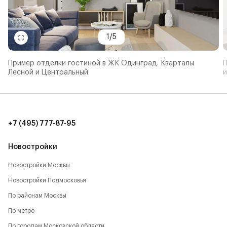
1
/
5
Пример отделки гостиной в ЖК Одинград. Кварталы
П
Лесной и Центральный
и
+7 (495) 777-87-95
Новостройки
Новостройки Москвы
Новостройки Подмосковья
По районам Москвы
По метро
По городам Московской области