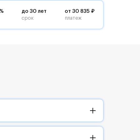
9%
до 30 лет
от 30 835 ₽
срок
платеж