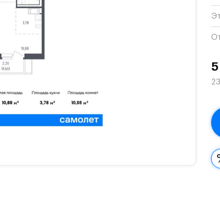
Э
О
5
23