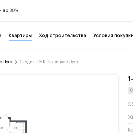
и до 30%
е
Квартиры
Ход строительства
Условия покупк
е Луга
Студия в ЖК Пятницкие Луга
1
С
О
Ж
К