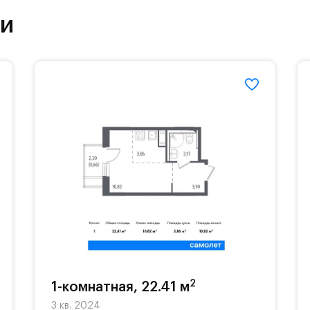
ут благоустроенной зоной отдыха.#yan19-2r13376
ки
2
1-комнатная, 22.41 м
3 кв. 2024