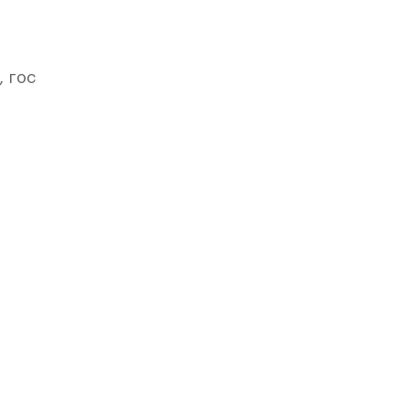
 гос
ого
т».
ля