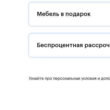
жителей будет обустроен собственн
«Пятницкое шоссе» займет 12 минут 
Мебель в подарок
жилым комплексом есть остановки 
Комфортные монолитные дома высот
Жилой комплекс окружают река Бан
Беспроцентная рассроч
Митинский лесопарк. В 5 км - усадь
Запланировано строительство двух 
1200 малышей и поликлиники. Не пе
кафе.
Узнайте про персональные условия и доп
Внутренний двор - тихое зеленое п
детскими площадками, цветниками 
Для детей всех возрастов появятся