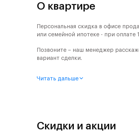
О квартире
Персональная скидка в офисе прода
или семейной ипотеке - при оплате 
Позвоните – наш менеджер расскаж
вариант сделки.
Продается квартира-студия с отдел
Читать дальше
монолитного дома (Корпус 2.2, Секц
Цена указана с учетом готовой отде
Жилой комплекс в городском округ
Митинским лесопарком.
Скидки и акции
Путь до МКАД на автомобиле займет