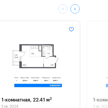
25#
2
1-комнатная, 22.41 м
1-комн
3 кв. 2024
3 кв. 20