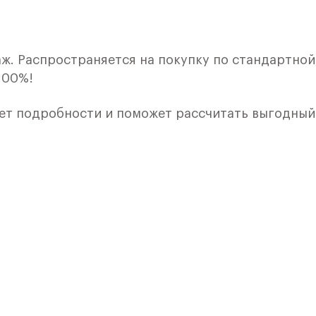
ж. Распространяется на покупку по стандартной,
100%!
ет подробности и поможет рассчитать выгодный
кой. Квартира расположена на 12 этаже 12 этажн
ия 10) в ЖК «Пятницкие Луга» от группы «Самоле
лки и кухни.
е Солнечногорск, рядом с Захаринской поймой и
 - 15 минут по Пятницкому шоссе: специально д