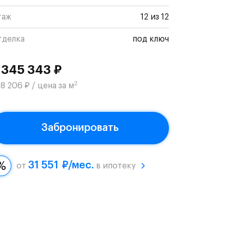
таж
12 из 12
тделка
под ключ
 345 343 ₽
2
8 206 ₽ / цена за м
Забронировать
31 551 ₽/мес.
от
в ипотеку