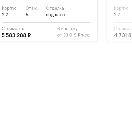
Корпус
Этаж
Отделка
Корпус
2.2
5
под ключ
2.2
Стоимость
В ипотеку
Стоимос
5 583 288 ₽
4 731 
от 33 019 ₽/мес.