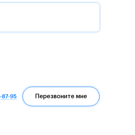
о
с
а и
на
и и
Перезвоните мне
7-87-95
е