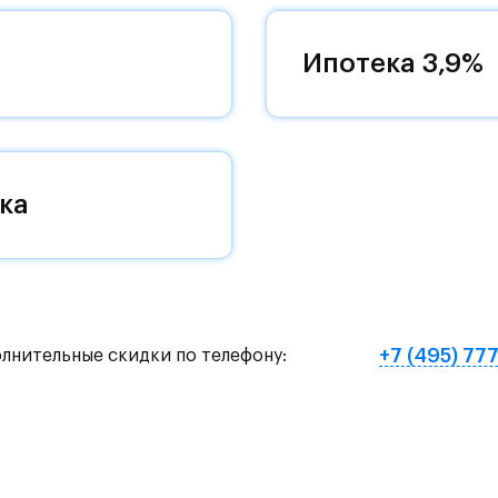
ый выезд на новую магистраль. Дорога до метр
на автомобиле или полчаса на автобусе - рядом 
Ипотека 3,9%
общественного транспорта.
ой 11-12 этажей с закрытыми дворами.
ька и благоустроенные парки: Захаринская пойм
ка
ба Середниково.
школ на 2450 учеников, четырех детских садов 
рвых этажах домов откроются магазины, пекарн
+7 (495) 77
олнительные скидки по телефону:
ространство с зонами отдыха, семейным садом с
и рябиновыми аллеями.
 два тематических плейхаба. Зеленые пешеходны