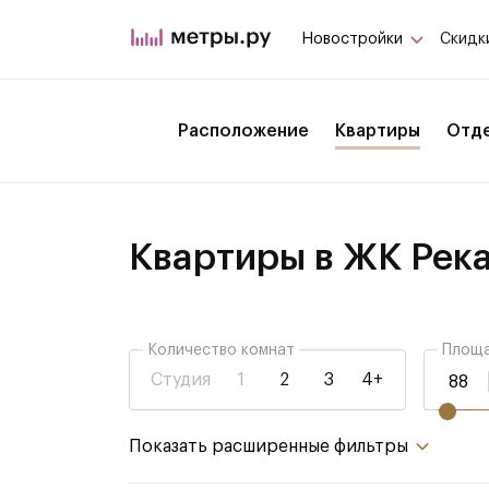
Новостройки
Скидк
Расположение
Квартиры
Отд
Квартиры в ЖК Рек
Количество комнат
Площа
Студия
1
2
3
4+
не важно
Показать расширенные фильтры