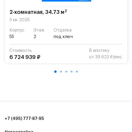
«Жуковка».
2
2-комнатная, 34.73 м
Для автомобилистов — закрытые озеленённые
парковки.
3 кв. 2025
Корпус
Этаж
Отделка
Территория квартала приватная, въезд
55
2
под ключ
осуществляется по пропускам.#yan19-2r1521122#
Стоимость
В ипотеку
6 724 939 ₽
от 39 623 ₽/мес.
+7 (495) 777-87-95