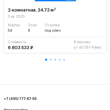
Для автомобилистов — закрытые озеленённые
2
2-комнатная, 34.73 м
парковки.
3 кв. 2025
Территория квартала приватная, въезд
Корпус
Этаж
Отделка
осуществляется по пропускам.#yan19-2r1521017#
54
6
под ключ
Стоимость
В ипотеку
6 803 533 ₽
от 40 357 ₽/мес.
+7 (495) 777-87-95