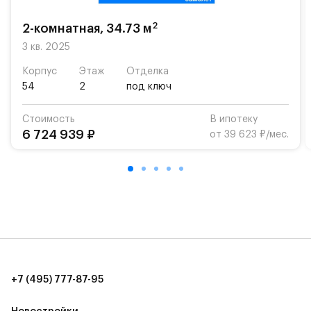
школу. Также для наиболее одарённых детей есть
возможность посещения частной гимназии
2
2-комнатная, 34.73 м
«Жуковка».
3 кв. 2025
Для автомобилистов — закрытые озеленённые
Корпус
Этаж
Отделка
парковки.
54
2
под ключ
Территория квартала приватная, въезд
Стоимость
В ипотеку
осуществляется по пропускам.#yan19-2r1520885#
6 724 939 ₽
от 39 623 ₽/мес.
+7 (495) 777-87-95