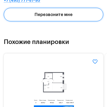
+7 (495) 777-87-95
Квартал находится рядом с выездами на
Красногорское и Рублево-Успенское шоссе.
Перезвоните мне
Поблизости расположено новое наземное метро
МЦД «Одинцово».
До МКАД можно добраться за 15 минут на
«Северный обход Одинцово».
Похожие планировки
Территория леса доступна для пеших и
велосипедных прогулок, а в зимнее время года —
для катания на лыжах. Также в зоне Подушкинского
лесопарка расположены кафе и места для
спокойного отдыха.
Расположение позволяет вести здоровый образ
жизни и регулярно заниматься спортом, как на
свежем воздухе, так и в спортзале. Для комфортной
жизни есть вся необходимая инфраструктура.
На территории квартала возведут детский сад и